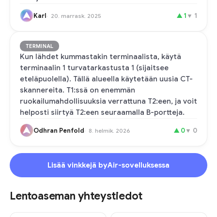
Karl
▲
1
▼
1
20. marrask. 2025
TERMINAL
Kun lähdet kummastakin terminaalista, käytä
terminaalin 1 turvatarkastusta 1 (sijaitsee
eteläpuolella). Tällä alueella käytetään uusia CT-
skannereita. T1:ssä on enemmän
ruokailumahdollisuuksia verrattuna T2:een, ja voit
helposti siirtyä T2:een seuraamalla B-portteja.
Odhran Penfold
▲
0
▼
0
8. helmik. 2026
Lisää vinkkejä byAir-sovelluksessa
Lentoaseman yhteystiedot