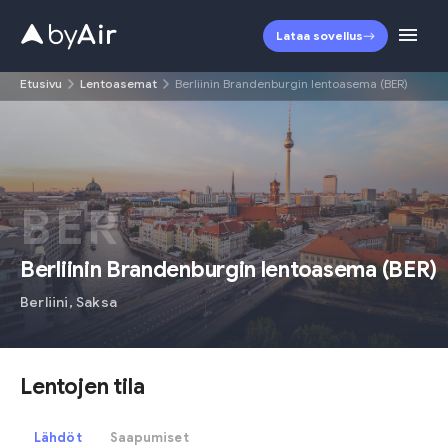
Lataa sovellus
Etusivu
Lentoasemat
Berliinin Brandenburgin lentoasema (BER)
BER
Berliinin Brandenburgin lentoasema
(
BER
)
Berliini
,
Saksa
Lentojen tila
Lähdöt
Saapumiset