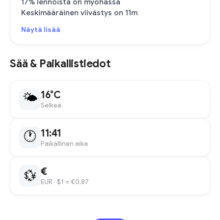
17% lennoista on myöhässä
Keskimääräinen viivästys on 11m
Näytä lisää
Sää & Paikallistiedot
16°C
🌤
Selkeä
11:41
🕐
Paikallinen aika
€
💱
EUR
· $1 = €0.87