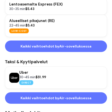
Lentoasemalta Express (FEX)
$5.43
30–35 min
Alueelliset pikajunat (RE)
$5.43
22–45 min
LOW-COST
Kaikki vaihtoehdot byAir-sovelluksessa
Taksi & Kyytipalvelut
Uber
$51.99
30–45 min
DIRECT
Kaikki vaihtoehdot byAir-sovelluksessa