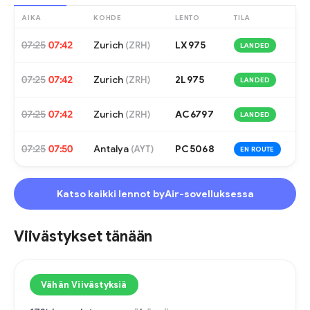
AIKA
KOHDE
LENTO
TILA
07:25
07:42
Zurich
LX975
(
ZRH
)
LANDED
07:25
07:42
Zurich
2L975
(
ZRH
)
LANDED
07:25
07:42
Zurich
AC6797
(
ZRH
)
LANDED
07:25
07:50
Antalya
PC5068
(
AYT
)
EN ROUTE
Katso kaikki lennot byAir-sovelluksessa
Viivästykset tänään
Vähän Viivästyksiä