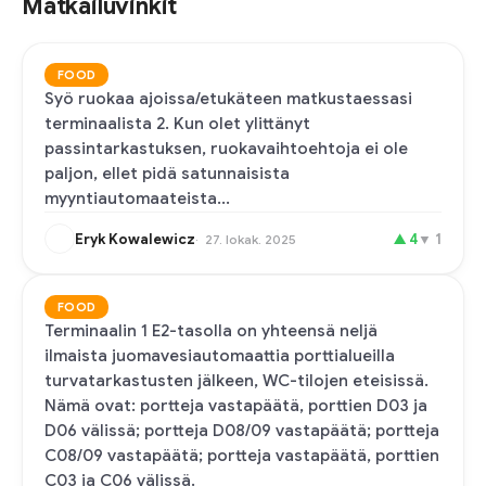
Matkailuvinkit
FOOD
Syö ruokaa ajoissa/etukäteen matkustaessasi
terminaalista 2. Kun olet ylittänyt
passintarkastuksen, ruokavaihtoehtoja ei ole
paljon, ellet pidä satunnaisista
myyntiautomaateista...
Eryk Kowalewicz
▲
4
▼
1
27. lokak. 2025
FOOD
Terminaalin 1 E2-tasolla on yhteensä neljä
ilmaista juomavesiautomaattia porttialueilla
turvatarkastusten jälkeen, WC-tilojen eteisissä.
Nämä ovat: portteja vastapäätä, porttien D03 ja
D06 välissä; portteja D08/09 vastapäätä; portteja
C08/09 vastapäätä; portteja vastapäätä, porttien
C03 ja C06 välissä.