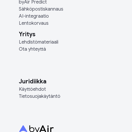
byAir Predict
Sähköpostiskannaus
AI-integraatio
Lentokorvaus
Yritys
Lehdistömateriaali
Ota yhteyttä
Juridiikka
Käyttöehdot
Tietosuojakäytäntö