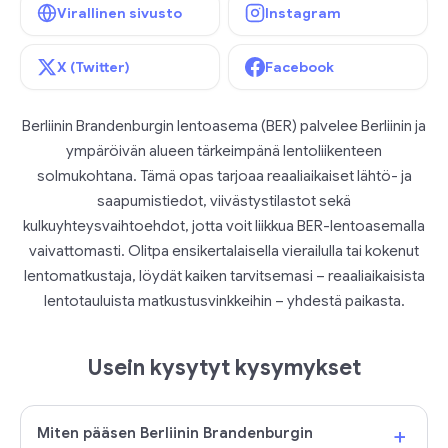
Virallinen sivusto
Instagram
X (Twitter)
Facebook
Berliinin Brandenburgin lentoasema (BER) palvelee Berliinin ja
ympäröivän alueen tärkeimpänä lentoliikenteen
solmukohtana. Tämä opas tarjoaa reaaliaikaiset lähtö- ja
saapumistiedot, viivästystilastot sekä
kulkuyhteysvaihtoehdot, jotta voit liikkua BER-lentoasemalla
vaivattomasti. Olitpa ensikertalaisella vierailulla tai kokenut
lentomatkustaja, löydät kaiken tarvitsemasi – reaaliaikaisista
lentotauluista matkustusvinkkeihin – yhdestä paikasta.
Usein kysytyt kysymykset
+
Miten pääsen Berliinin Brandenburgin