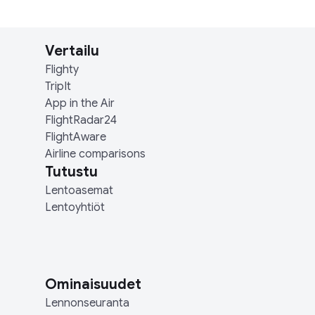
Vertailu
Flighty
TripIt
App in the Air
FlightRadar24
FlightAware
Airline comparisons
Tutustu
Lentoasemat
Lentoyhtiöt
Ominaisuudet
Lennonseuranta