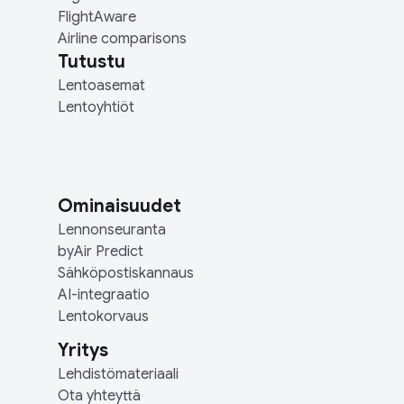
FlightAware
Airline comparisons
Tutustu
Lentoasemat
Lentoyhtiöt
Ominaisuudet
Lennonseuranta
byAir Predict
Sähköpostiskannaus
AI-integraatio
Lentokorvaus
Yritys
Lehdistömateriaali
Ota yhteyttä