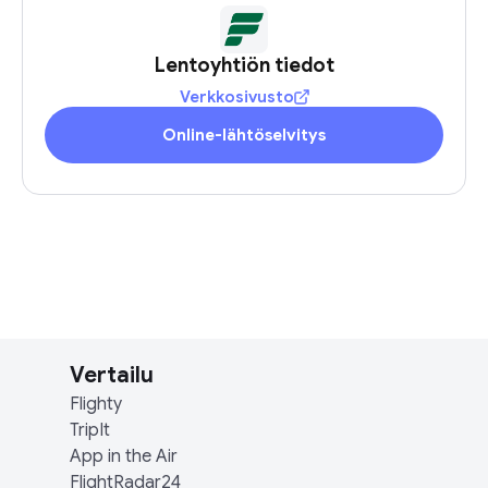
Lentoyhtiön tiedot
Verkkosivusto
Online-lähtöselvitys
Vertailu
Flighty
TripIt
App in the Air
FlightRadar24