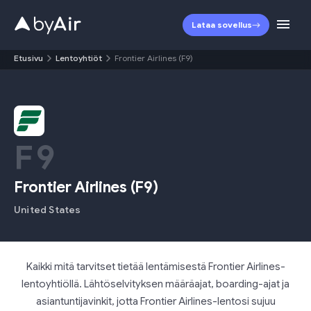
Lataa sovellus
Etusivu
Lentoyhtiöt
Frontier Airlines (F9)
F9
Frontier Airlines
(
F9
)
United States
Kaikki mitä tarvitset tietää lentämisestä Frontier Airlines-
lentoyhtiöllä. Lähtöselvityksen määräajat, boarding-ajat ja
asiantuntijavinkit, jotta Frontier Airlines-lentosi sujuu