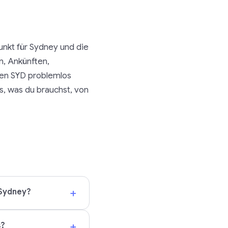
unkt für Sydney und die
n, Ankünften,
fen SYD problemlos
es, was du brauchst, von
+
 Sydney?
+
s?