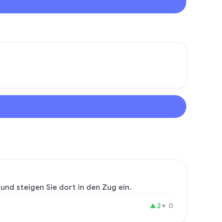
nd steigen Sie dort in den Zug ein.
▲
2
▼
0