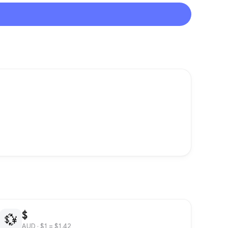
$
💱
AUD
· $1 = $1.42