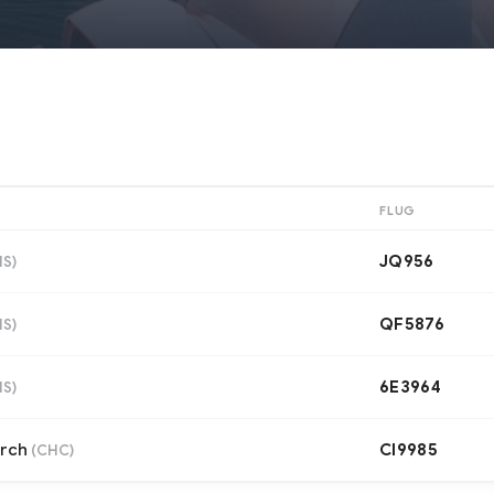
FLUG
JQ956
NS
)
QF5876
NS
)
6E3964
NS
)
urch
CI9985
(
CHC
)