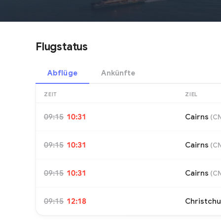
Flugstatus
Abflüge
Ankünfte
ZEIT
ZIEL
09:15
10:31
Cairns
(
C
09:15
10:31
Cairns
(
C
09:15
10:31
Cairns
(
C
09:15
12:18
Christch