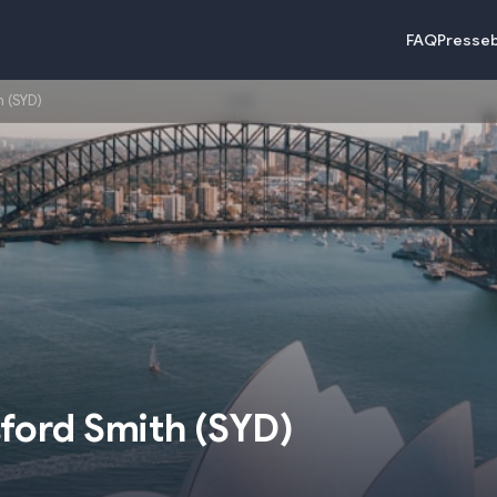
FAQ
Presse
 (SYD)
ford Smith
(
SYD
)