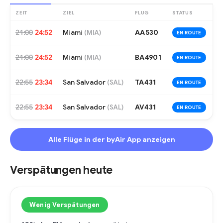
ZEIT
ZIEL
FLUG
STATUS
21:00
24:52
Miami
AA530
(
MIA
)
EN ROUTE
21:00
24:52
Miami
BA4901
(
MIA
)
EN ROUTE
22:55
23:34
San Salvador
TA431
(
SAL
)
EN ROUTE
22:55
23:34
San Salvador
AV431
(
SAL
)
EN ROUTE
Alle Flüge in der byAir App anzeigen
Verspätungen heute
Wenig Verspätungen