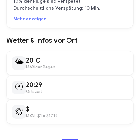
10% der Flüge sind verspätet
Durchschnittliche Verspätung: 10 Min.
Mehr anzeigen
Wetter & Infos vor Ort
20°C
🌤
Mäßiger Regen
20:29
🕐
Ortszeit
$
💱
MXN
· $1 = $17.19