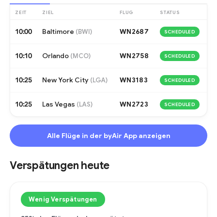
ZEIT
ZIEL
FLUG
STATUS
10:00
Baltimore
WN2687
(
BWI
)
SCHEDULED
10:10
Orlando
WN2758
(
MCO
)
SCHEDULED
10:25
New York City
WN3183
(
LGA
)
SCHEDULED
10:25
Las Vegas
WN2723
(
LAS
)
SCHEDULED
Alle Flüge in der byAir App anzeigen
Verspätungen heute
Wenig Verspätungen