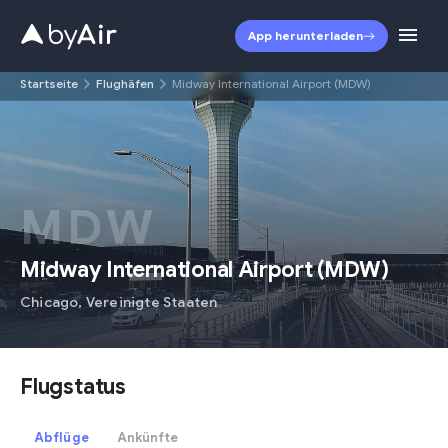
App herunterladen
Startseite
Flughäfen
Midway International Airport (MDW)
MDW
Midway International Airport
(
MDW
)
Chicago
,
Vereinigte Staaten
Flugstatus
Abflüge
Ankünfte