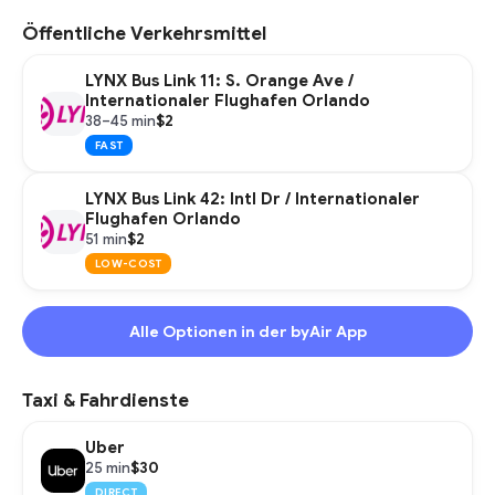
Öffentliche Verkehrsmittel
LYNX Bus Link 11: S. Orange Ave /
Internationaler Flughafen Orlando
$2
38–45 min
FAST
LYNX Bus Link 42: Intl Dr / Internationaler
Flughafen Orlando
$2
51 min
LOW-COST
Alle Optionen in der byAir App
Taxi & Fahrdienste
Uber
$30
25 min
DIRECT