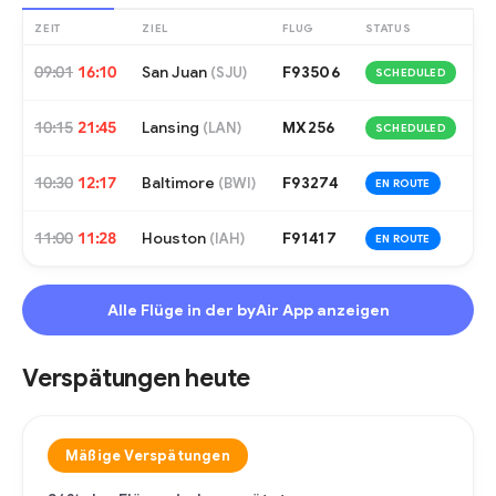
ZEIT
ZIEL
FLUG
STATUS
09:01
16:10
San Juan
F93506
(
SJU
)
SCHEDULED
10:15
21:45
Lansing
MX256
(
LAN
)
SCHEDULED
10:30
12:17
Baltimore
F93274
(
BWI
)
EN ROUTE
11:00
11:28
Houston
F91417
(
IAH
)
EN ROUTE
Alle Flüge in der byAir App anzeigen
Verspätungen heute
Mäßige Verspätungen