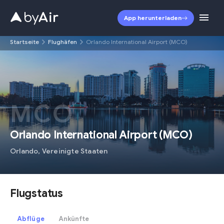
App herunterladen
Startseite
Flughäfen
Orlando International Airport (MCO)
MCO
Orlando International Airport
(
MCO
)
Orlando
,
Vereinigte Staaten
Flugstatus
Abflüge
Ankünfte