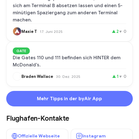
sich am Terminal B absetzen lassen und einen 5-
minütigen Spaziergang zum anderen Terminal
machen.
Maxie T
▲
2
▼
0
17. Juni 2025
GATE
Die Gates 110 und 111 befinden sich HINTER dem
McDonald's.
Braden Wallace
▲
1
▼
0
30. Dez. 2025
Mehr Tipps in der byAir App
Flughafen-Kontakte
Offizielle Webseite
Instagram