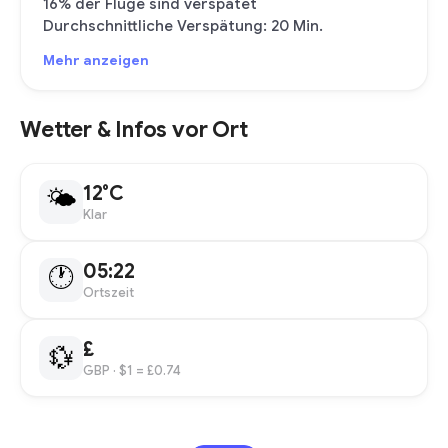
16% der Flüge sind verspätet
Durchschnittliche Verspätung: 20 Min.
Mehr anzeigen
Wetter & Infos vor Ort
12°C
🌤
Klar
05:22
🕐
Ortszeit
£
💱
GBP
· $1 = £0.74