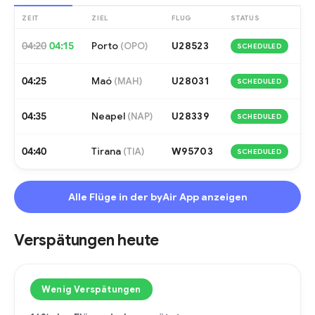
ZEIT
ZIEL
FLUG
STATUS
04:20
04:15
Porto
U28523
(
OPO
)
SCHEDULED
04:25
Maó
U28031
(
MAH
)
SCHEDULED
04:35
Neapel
U28339
(
NAP
)
SCHEDULED
04:40
Tirana
W95703
(
TIA
)
SCHEDULED
Alle Flüge in der byAir App anzeigen
Verspätungen heute
Wenig Verspätungen