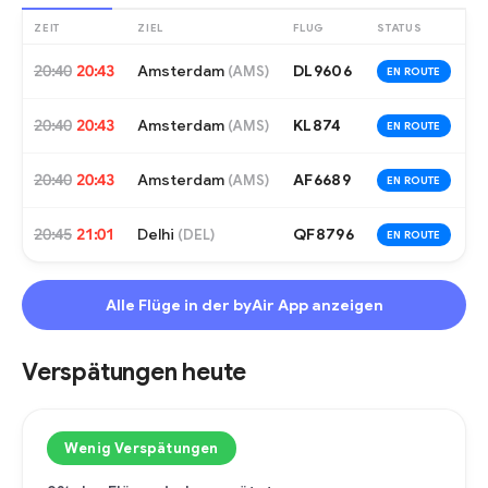
ZEIT
ZIEL
FLUG
STATUS
20:40
20:43
Amsterdam
DL9606
(
AMS
)
EN ROUTE
20:40
20:43
Amsterdam
KL874
(
AMS
)
EN ROUTE
20:40
20:43
Amsterdam
AF6689
(
AMS
)
EN ROUTE
20:45
21:01
Delhi
QF8796
(
DEL
)
EN ROUTE
Alle Flüge in der byAir App anzeigen
Verspätungen heute
Wenig Verspätungen