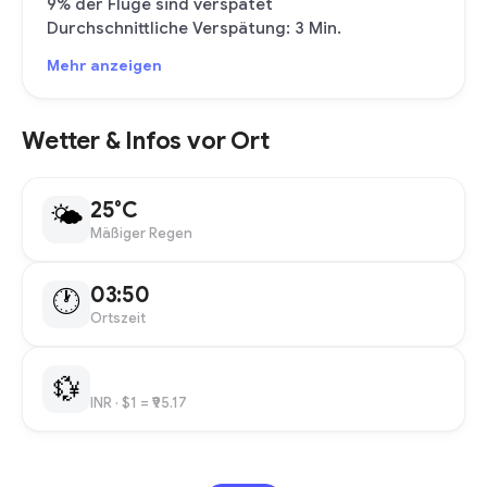
9% der Flüge sind verspätet
Durchschnittliche Verspätung: 3 Min.
Mehr anzeigen
Wetter & Infos vor Ort
25°C
🌤
Mäßiger Regen
03:50
🕐
Ortszeit
💱
INR
· $1 = ₹95.17