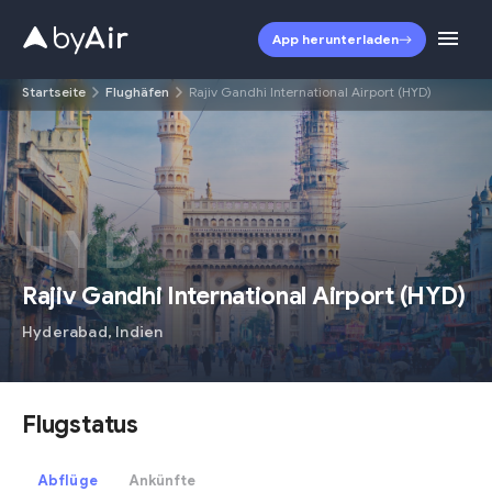
App herunterladen
Startseite
Flughäfen
Rajiv Gandhi International Airport (HYD)
HYD
Rajiv Gandhi International Airport
(
HYD
)
Hyderabad
,
Indien
Flugstatus
Abflüge
Ankünfte