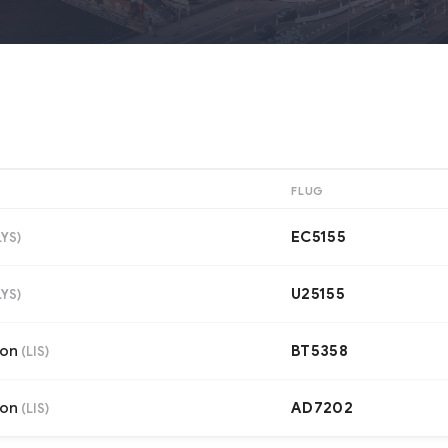
FLUG
EC5155
LYS
)
U25155
LYS
)
bon
BT5358
(
LIS
)
bon
AD7202
(
LIS
)