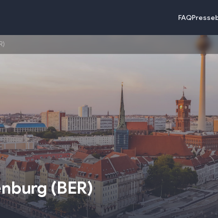
FAQ
Presse
R)
enburg
(
BER
)