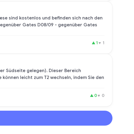
iese sind kostenlos und befinden sich nach den
 gegenüber Gates D08/09 - gegenüber Gates
▲
1
▼
1
der Südseite gelegen). Dieser Bereich
 können leicht zum T2 wechseln, indem Sie den
▲
0
▼
0