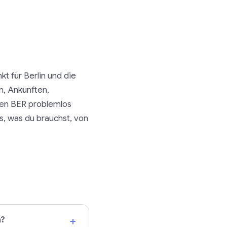
t für Berlin und die
n, Ankünften,
fen BER problemlos
es, was du brauchst, von
+
n?