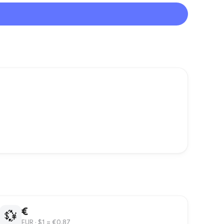
€
💱
EUR
· $1 = €0.87