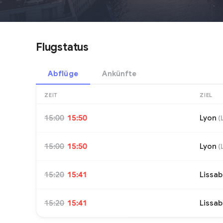
Flugstatus
Abflüge
Ankünfte
ZEIT
ZIEL
15:00
15:50
Lyon
(
15:00
15:50
Lyon
(
15:20
15:41
Lissa
15:20
15:41
Lissa