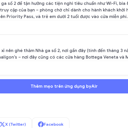
a số 2 để tận hưởng các tiện nghi tiêu chuẩn như Wi-Fi, bia 
 truy cập của bạn – phòng chờ chỉ dành cho hành khách khởi hà
ên Priority Pass, và trẻ em dưới 2 tuổi được vào cửa miễn phí.
xỉ nên ghé thăm Nhà ga số 2, nơi gần đây (tính đến tháng 3 
aligon’s – nơi đây cũng có các cửa hàng Bottega Veneta và M
Thêm mẹo trên ứng dụng byAir
X (Twitter)
Facebook