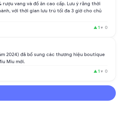
& rượu vang và đồ ăn cao cấp. Lưu ý rằng thời
nh, với thời gian lưu trú tối đa 3 giờ cho chủ
▲
1
▼
0
năm 2024) đã bổ sung các thương hiệu boutique
iu Miu mới.
▲
1
▼
0