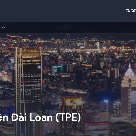
FAQ
P
TPE)
ên Đài Loan
(
TPE
)