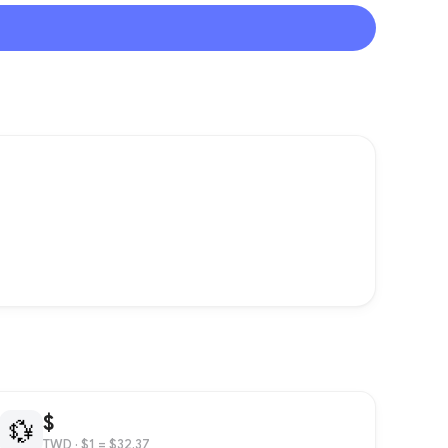
$
💱
TWD
· $1 = $32.37