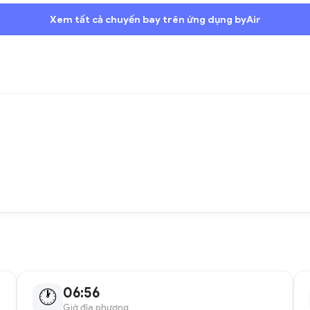
Xem tất cả chuyến bay trên ứng dụng byAir
06:56
🕐
Giờ địa phương