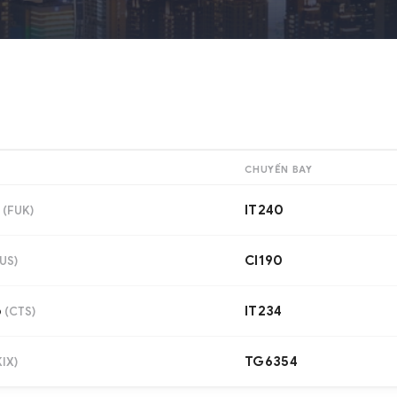
CHUYẾN BAY
IT240
(
FUK
)
CI190
US
)
o
IT234
(
CTS
)
TG6354
KIX
)