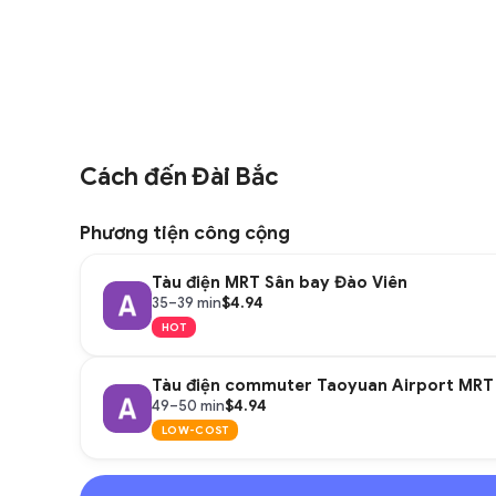
Cách đến Đài Bắc
Phương tiện công cộng
Tàu điện MRT Sân bay Đào Viên
$4.94
35–39 min
HOT
Tàu điện commuter Taoyuan Airport MRT
$4.94
49–50 min
LOW-COST