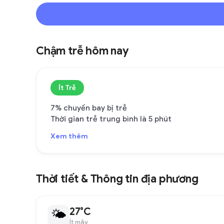
Chậm trễ hôm nay
Ít Trễ
7% chuyến bay bị trễ
Thời gian trễ trung bình là 5 phút
Xem thêm
Thời tiết & Thông tin địa phương
27°C
🌤
Ít mây