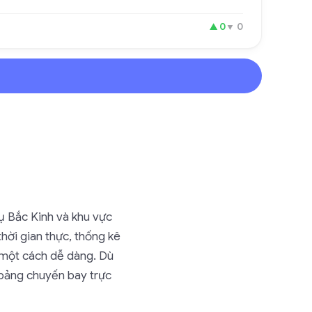
▲
0
▼
0
ụ Bắc Kinh và khu vực
hời gian thực, thống kê
 một cách dễ dàng. Dù
 bảng chuyến bay trực