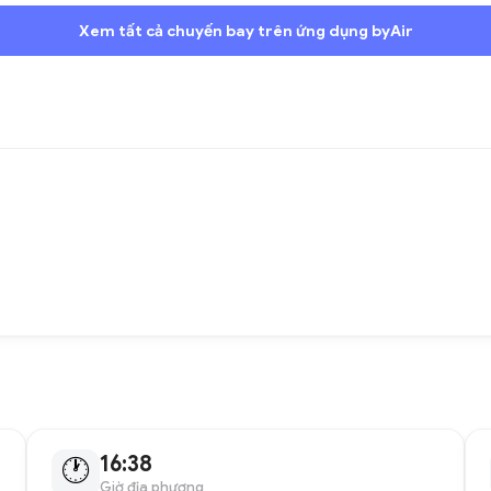
Xem tất cả chuyến bay trên ứng dụng byAir
16:38
🕐
Giờ địa phương