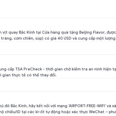
 vịt quay Bắc Kinh tại Cửa hàng quà tặng Beijing Flavor, đượ
tráng, cơm chiên, súp) có giá 40 USD và cung cấp một lượng 
ng cấp TSA PreCheck - thời gian chờ kiểm tra an ninh hiện tạ
 gian thực tế có thể thay đổi.
Thủ đô Bắc Kinh, hãy kết nối với mạng 'AIRPORT-FREE-WIFI' và
hộ chiếu/ID tại các ki-ốt tự động hoặc xác thực WeChat – ph