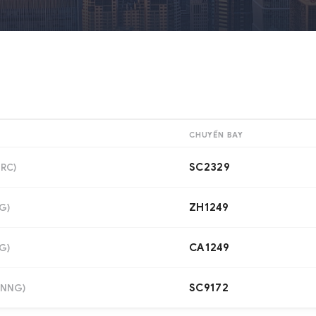
CHUYẾN BAY
SC2329
URC
)
ZH1249
G
)
CA1249
G
)
SC9172
NNG
)