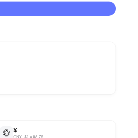
¥
💱
CNY
· $1 = ¥6.75