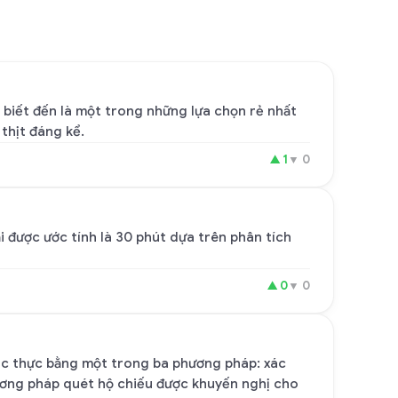
c biết đến là một trong những lựa chọn rẻ nhất
thịt đáng kể.
▲
1
▼
0
i được ước tính là 30 phút dựa trên phân tích
▲
0
▼
0
 xác thực bằng một trong ba phương pháp: xác
ương pháp quét hộ chiếu được khuyến nghị cho