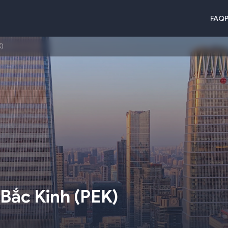
FAQ
P
K)
 Bắc Kinh
(
PEK
)