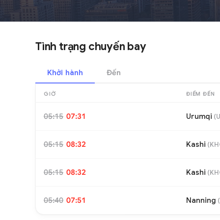
Tình trạng chuyến bay
Khởi hành
Đến
GIỜ
ĐIỂM ĐẾN
05:15
07:31
Urumqi
(
05:15
08:32
Kashi
(
KH
05:15
08:32
Kashi
(
KH
05:40
07:51
Nanning
(