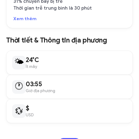
31% chuyến bay bị trễ
Thời gian trễ trung bình là 30 phút
Xem thêm
Thời tiết & Thông tin địa phương
24°C
🌤
Ít mây
03:55
🕐
Giờ địa phương
$
💱
USD