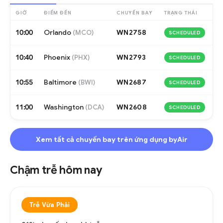
GIỜ
ĐIỂM ĐẾN
CHUYẾN BAY
TRẠNG THÁI
10:00
Orlando
WN2758
(
MCO
)
SCHEDULED
10:40
Phoenix
WN2793
(
PHX
)
SCHEDULED
10:55
Baltimore
WN2687
(
BWI
)
SCHEDULED
11:00
Washington
WN2608
(
DCA
)
SCHEDULED
Xem tất cả chuyến bay trên ứng dụng byAir
Chậm trễ hôm nay
Trễ Vừa Phải