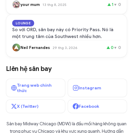
your mum
▲
1
▼
0
13 thg 8, 2025
LOUNGE
So với ORD, sân bay này có Priority Pass. Nó là
một trung tâm của Southwest nhiều hơn.
Neil Fernandes
▲
0
▼
0
29 thg 3, 2026
Liên hệ sân bay
Trang web chính
Instagram
thức
X (Twitter)
Facebook
Sân bay Midway Chicago (MDW) là đầu mối hàng không quan
trọng phục vụ Chicago và khu vực xung quanh. Hướng dẫn