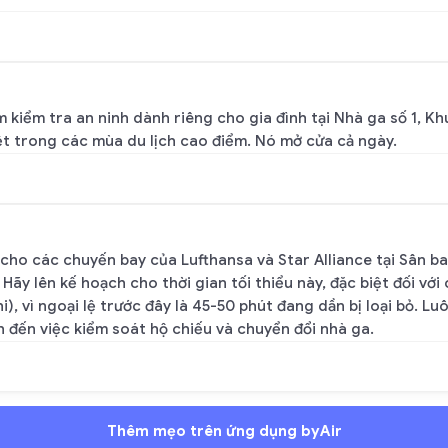
 kiểm tra an ninh dành riêng cho gia đình tại Nhà ga số 1, Kh
ệt trong các mùa du lịch cao điểm. Nó mở cửa cả ngày.
 cho các chuyến bay của Lufthansa và Star Alliance tại Sân ba
Hãy lên kế hoạch cho thời gian tối thiểu này, đặc biệt đối vớ
), vì ngoại lệ trước đây là 45-50 phút đang dần bị loại bỏ. L
h đến việc kiểm soát hộ chiếu và chuyển đổi nhà ga.
Thêm mẹo trên ứng dụng byAir