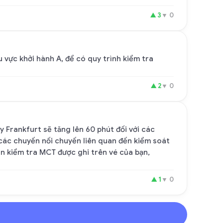
▲
3
▼
0
u vực khởi hành A, để có quy trình kiểm tra
▲
2
▼
0
y Frankfurt sẽ tăng lên 60 phút đối với các
i các chuyến nối chuyến liên quan đến kiểm soát
uôn kiểm tra MCT được ghi trên vé của bạn,
▲
1
▼
0