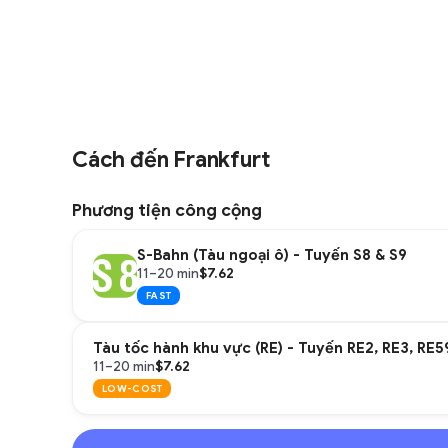
Cách đến Frankfurt
Phương tiện công cộng
S-Bahn (Tàu ngoại ô) - Tuyến S8 & S9
$7.62
11–20 min
FAST
Tàu tốc hành khu vực (RE) - Tuyến RE2, RE3, RE5
$7.62
11–20 min
LOW-COST