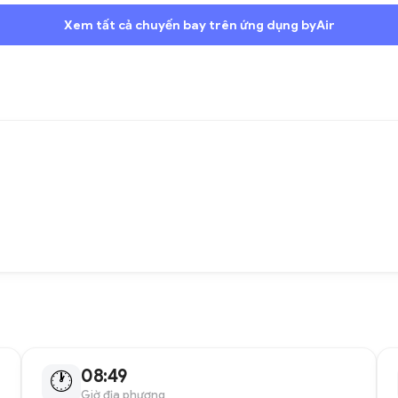
Xem tất cả chuyến bay trên ứng dụng byAir
08:49
🕐
Giờ địa phương