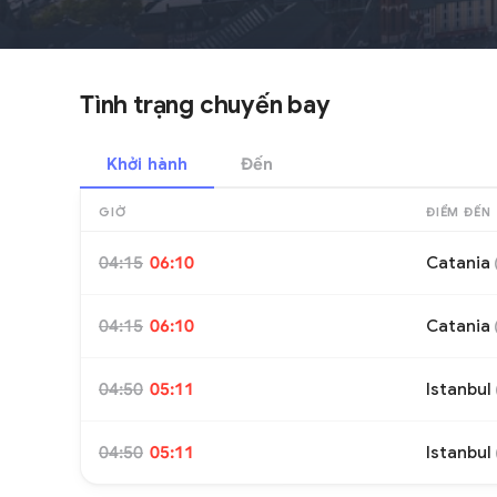
Tình trạng chuyến bay
Khởi hành
Đến
GIỜ
ĐIỂM ĐẾN
04:15
06:10
Catania
04:15
06:10
Catania
04:50
05:11
Istanbul
04:50
05:11
Istanbul