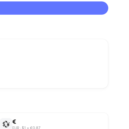
€
💱
EUR
· $1 = €0.87