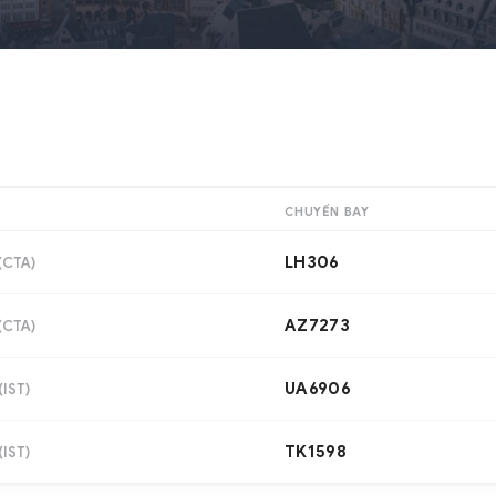
CHUYẾN BAY
LH306
(
CTA
)
AZ7273
(
CTA
)
UA6906
(
IST
)
TK1598
(
IST
)