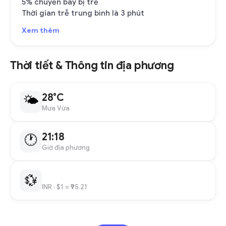
5% chuyến bay bị trễ
Thời gian trễ trung bình là 3 phút
Xem thêm
Thời tiết & Thông tin địa phương
28°C
🌤
Mưa Vừa
21:18
🕐
Giờ địa phương
💱
INR
· $1 = ₹95.21