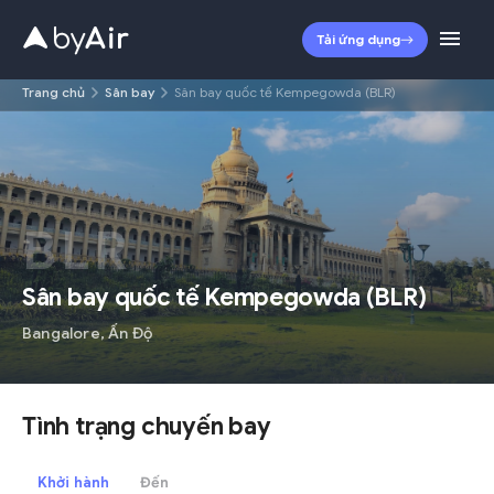
Tải ứng dụng
Trang chủ
Sân bay
Sân bay quốc tế Kempegowda (BLR)
BLR
Sân bay quốc tế Kempegowda
(
BLR
)
Bangalore
,
Ấn Độ
Tình trạng chuyến bay
Khởi hành
Đến