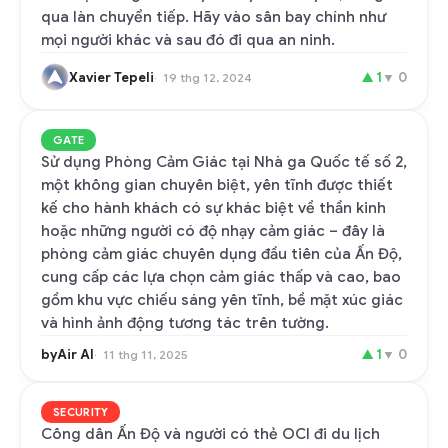
qua làn chuyển tiếp. Hãy vào sân bay chính như
mọi người khác và sau đó đi qua an ninh.
Xavier Tepeli
▲
1
▼
0
19 thg 12, 2024
GATE
Sử dụng Phòng Cảm Giác tại Nhà ga Quốc tế số 2,
một không gian chuyên biệt, yên tĩnh được thiết
kế cho hành khách có sự khác biệt về thần kinh
hoặc những người có độ nhạy cảm giác – đây là
phòng cảm giác chuyên dụng đầu tiên của Ấn Độ,
cung cấp các lựa chọn cảm giác thấp và cao, bao
gồm khu vực chiếu sáng yên tĩnh, bề mặt xúc giác
và hình ảnh động tương tác trên tường.
byAir AI
▲
1
▼
0
11 thg 11, 2025
SECURITY
Công dân Ấn Độ và người có thẻ OCI đi du lịch