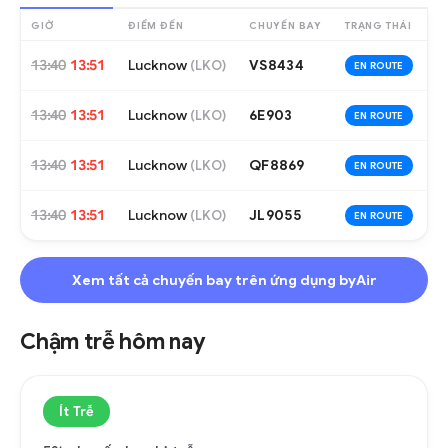
GIỜ
ĐIỂM ĐẾN
CHUYẾN BAY
TRẠNG THÁI
13:40
13:51
Lucknow
VS8434
(
LKO
)
EN ROUTE
13:40
13:51
Lucknow
6E903
(
LKO
)
EN ROUTE
13:40
13:51
Lucknow
QF8869
(
LKO
)
EN ROUTE
13:40
13:51
Lucknow
JL9055
(
LKO
)
EN ROUTE
Xem tất cả chuyến bay trên ứng dụng byAir
Chậm trễ hôm nay
Ít Trễ