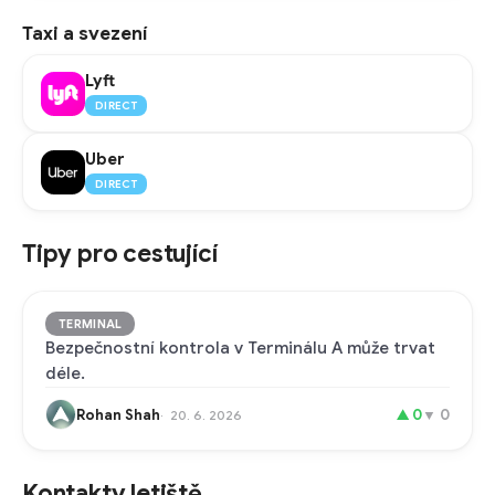
Taxi a svezení
Lyft
DIRECT
Uber
DIRECT
Tipy pro cestující
TERMINAL
Bezpečnostní kontrola v Terminálu A může trvat
déle.
Rohan Shah
▲
0
▼
0
20. 6. 2026
Kontakty letiště