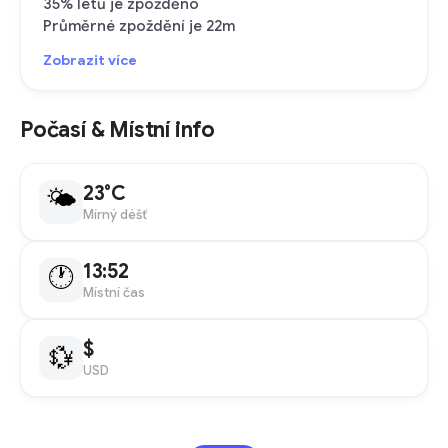
35% letů je zpožděno
Průměrné zpoždění je 22m
Zobrazit více
Počasí & Místní info
23°C
🌤
Mírný déšť
13:52
🕐
Místní čas
$
💱
USD