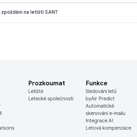
v zpoždění na letišti SAN?
Prozkoumat
Funkce
Letiště
Sledování letů
Letecké společnosti
byAir Predict
r
Automatické
4
skenování e-mailu
Integrace AI
arisons
Letová kompenzace