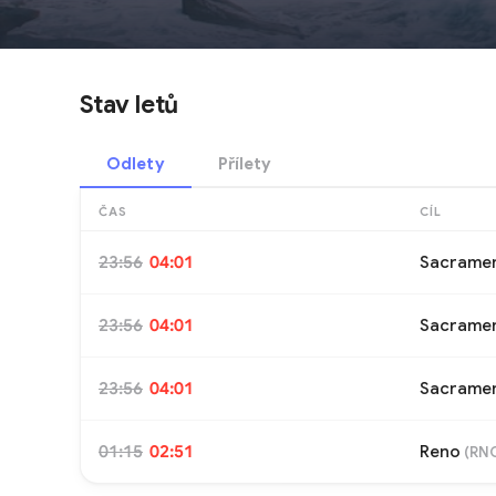
Stav letů
Odlety
Přílety
ČAS
CÍL
23:56
04:01
Sacrame
23:56
04:01
Sacrame
23:56
04:01
Sacrame
01:15
02:51
Reno
(
RN