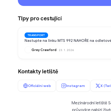
Tipy pro cestující
TRANSPORT
Nastupte na linku MTS 992 NAHOŘE na odletové úr
Grey Crawford
23. 1. 2026
Kontakty letiště
Oficiální web
Instagram
X (Twi
Mezinárodní letiště S
průvodce nabízí živé 