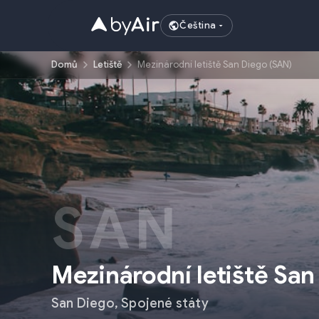
Čeština
Domů
Letiště
Mezinárodní letiště San Diego (SAN)
SAN
Mezinárodní letiště San
San Diego
,
Spojené státy