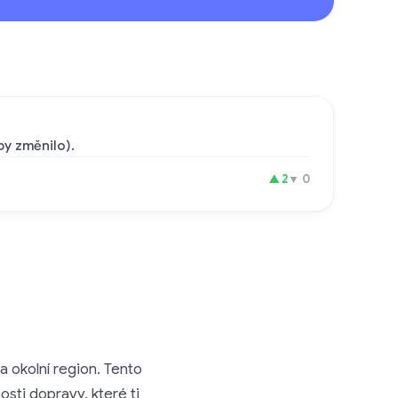
by změnilo).
▲
2
▼
0
a okolní region. Tento
osti dopravy, které ti