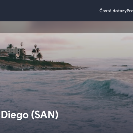
Časté dotazy
Pr
 Diego
(
SAN
)