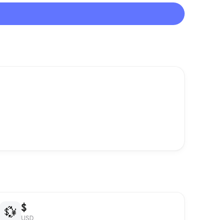
$
💱
USD