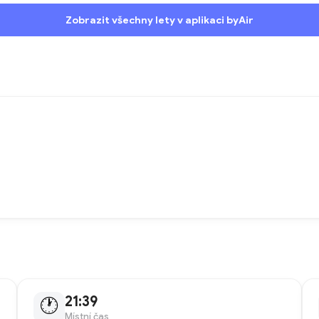
Zobrazit všechny lety v aplikaci byAir
21:39
🕐
Místní čas