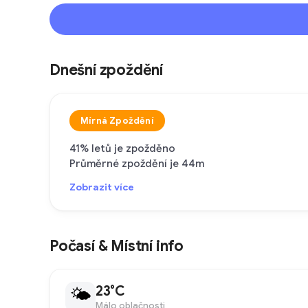
Dnešní zpoždění
Mírná Zpoždění
41% letů je zpožděno
Průměrné zpoždění je 44m
Zobrazit více
Počasí & Místní info
23°C
🌤
Málo oblačnosti