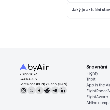
Jaký je aktuální sta
Srovnání
Flighty
2022-
2026
BYAIRAPP SL.
TripIt
Barcelona (BCN) x Hanoi (HAN)
App in the Ai
FlightRadar2
FlightAware
Airline comp