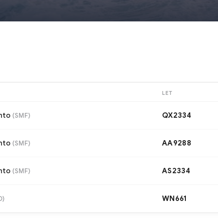
LET
nto
QX2334
(
SMF
)
nto
AA9288
(
SMF
)
nto
AS2334
(
SMF
)
WN661
O
)