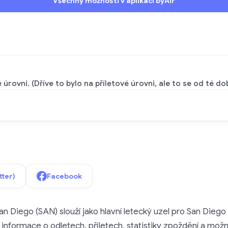
Všechny možnosti v aplikaci byAir
ovni. (Dříve to bylo na příletové úrovni, ale to se od té do
tter)
Facebook
an Diego (SAN) slouží jako hlavní letecký uzel pro San Diego 
informace o odletech, příletech, statistiky zpoždění a možn