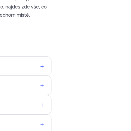
to, najdeš zde vše, co
 jednom místě.
+
+
+
+