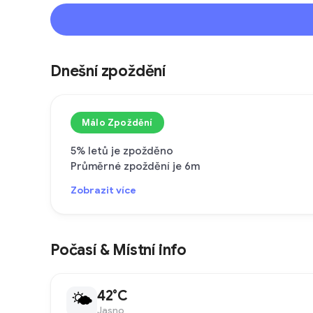
Dnešní zpoždění
Málo Zpoždění
5% letů je zpožděno
Průměrné zpoždění je 6m
Zobrazit více
Počasí & Místní info
42°C
🌤
Jasno