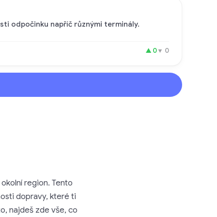
sti odpočinku napříč různými terminály.
▲
0
▼
0
 okolní region. Tento
osti dopravy, které ti
to, najdeš zde vše, co