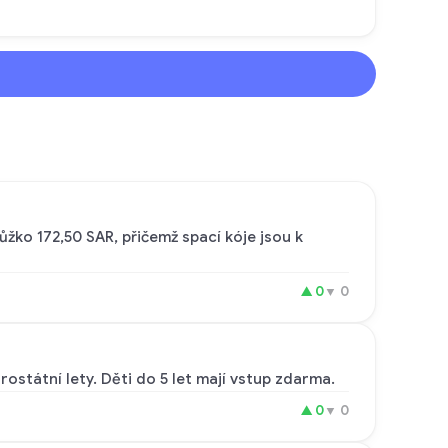
ůžko 172,50 SAR, přičemž spací kóje jsou k
▲
0
▼
0
ostátní lety. Děti do 5 let mají vstup zdarma.
▲
0
▼
0