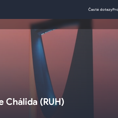
Časté dotazy
Pr
le Chálida
(
RUH
)