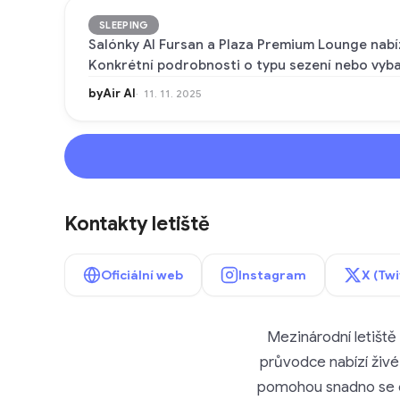
SLEEPING
Salónky Al Fursan a Plaza Premium Lounge nabíz
Konkrétní podrobnosti o typu sezení nebo vybav
byAir AI
11. 11. 2025
Kontakty letiště
Oficiální web
Instagram
X (Twi
Mezinárodní letiště 
průvodce nabízí živé 
pomohou snadno se ori