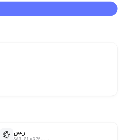
ر.س
💱
SAR
· $1 = ر.س3.75