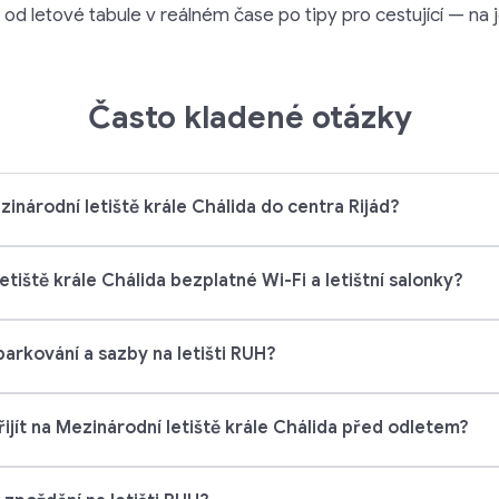
od letové tabule v reálném čase po tipy pro cestující — na
Často kladené otázky
inárodní letiště krále Chálida do centra Rijád?
etiště krále Chálida bezplatné Wi-Fi a letištní salonky?
arkování a sazby na letišti RUH?
ijít na Mezinárodní letiště krále Chálida před odletem?