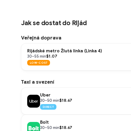
Jak se dostat do Rijád
Veřejná doprava
Rijádské metro Žlutá linka (Linka 4)
$1.07
30–55 min
LOW-COST
Taxi a svezení
Uber
$18.67
30–50 min
DIRECT
Bolt
$18.67
30–50 min