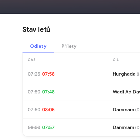
Stav letů
Odlety
Přílety
ČAS
CÍL
07:25
07:58
Hurghada
(
07:50
07:48
Wadi Ad Da
07:50
08:05
Dammam
(
08:00
07:57
Dammam
(