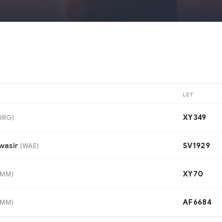
LET
XY349
HRG
)
wasir
SV1929
(
WAE
)
XY70
DMM
)
AF6684
DMM
)