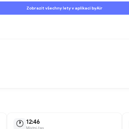
Zobrazit všechny lety v aplikaci byAir
12:46
🕐
Místní čas