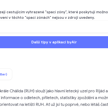
ejí cestujícím vyhrazené "spací zóny", které poskytují možno
ení v těchto "spací zónách" nejsou v zdroji uvedeny.
Další tipy v aplikaci byAir
tter)
krále Chálida (RUH) slouží jako hlavní letecký uzel pro Rijád a
informace o odletech, příletech, statistiky zpoždění a možn
entovat na letišti RUH. Ať už jsi tu poprvé, nebo létáš čas