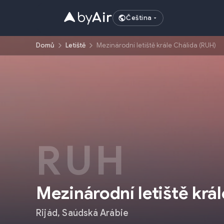
Čeština
Domů
Letiště
Mezinárodní letiště krále Chálida (RUH)
RUH
Mezinárodní letiště krá
Rijád
,
Saúdská Arábie