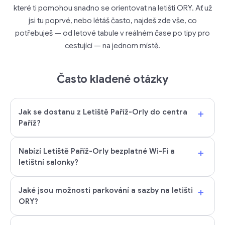
které ti pomohou snadno se orientovat na letišti ORY. Ať už
jsi tu poprvé, nebo létáš často, najdeš zde vše, co
potřebuješ — od letové tabule v reálném čase po tipy pro
cestující — na jednom místě.
Často kladené otázky
+
Jak se dostanu z Letiště Paříž-Orly do centra
Paříž?
+
Nabízí Letiště Paříž-Orly bezplatné Wi-Fi a
letištní salonky?
+
Jaké jsou možnosti parkování a sazby na letišti
ORY?