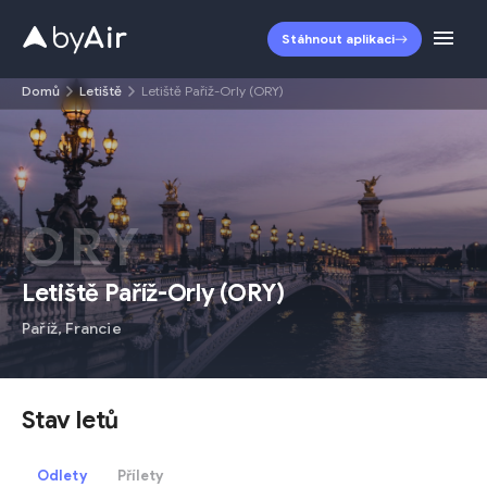
Stáhnout aplikaci
Domů
Letiště
Letiště Paříž-Orly (ORY)
ORY
Letiště Paříž-Orly
(
ORY
)
Paříž
,
Francie
Stav letů
Odlety
Přílety