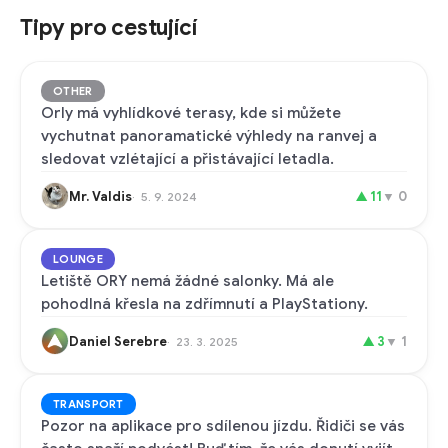
Tipy pro cestující
OTHER
Orly má vyhlídkové terasy, kde si můžete
vychutnat panoramatické výhledy na ranvej a
sledovat vzlétající a přistávající letadla.
Mr. Valdis
▲
11
▼
0
5. 9. 2024
LOUNGE
Letiště ORY nemá žádné salonky. Má ale
pohodlná křesla na zdřímnutí a PlayStationy.
Daniel Serebre
▲
3
▼
1
23. 3. 2025
TRANSPORT
Pozor na aplikace pro sdílenou jízdu. Řidiči se vás