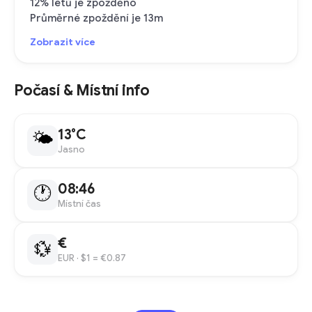
12% letů je zpožděno
Průměrné zpoždění je 13m
Zobrazit více
Počasí & Místní info
13°C
🌤
Jasno
08:46
🕐
Místní čas
€
💱
EUR
· $1 = €0.87