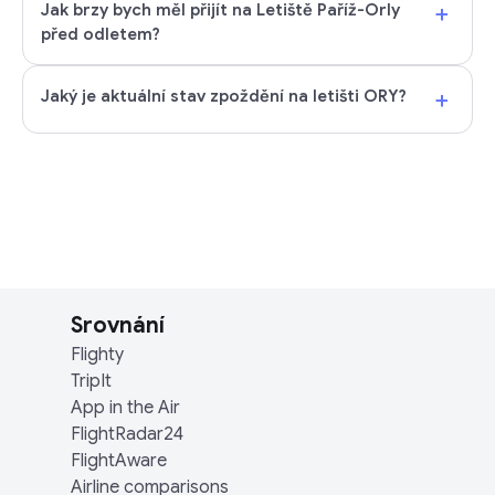
+
Jak brzy bych měl přijít na Letiště Paříž-Orly
před odletem?
+
Jaký je aktuální stav zpoždění na letišti ORY?
Srovnání
Flighty
TripIt
App in the Air
FlightRadar24
FlightAware
Airline comparisons