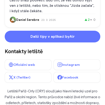
často snaží podvést! Buď tím, že vás donutí vyjít
ven z letiště, nebo tím, že stisknou "Jízda začala",
i když stále čekáte.
Daniel Serebre
▲
2
▼
0
23. 3. 2025
Další tipy v aplikaci byAir
Kontakty letiště
Oficiální web
Instagram
X (Twitter)
Facebook
Letiště Paříž-Orly (ORY) slouží jako hlavní letecký uzel pro
Paříž a okolní region. Tento průvodce nabízí živé informace o
odletech, příletech, statistiky zpoždění a možnosti dopravy,