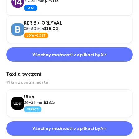
$15.02
25–40 min
FAST
RER B + ORLYVAL
$15.02
35–60 min
LOW-COST
Všechny možnosti v aplikaci byAir
Taxi a svezení
11 km z centra města
Uber
$33.5
34–36 min
DIRECT
Všechny možnosti v aplikaci byAir