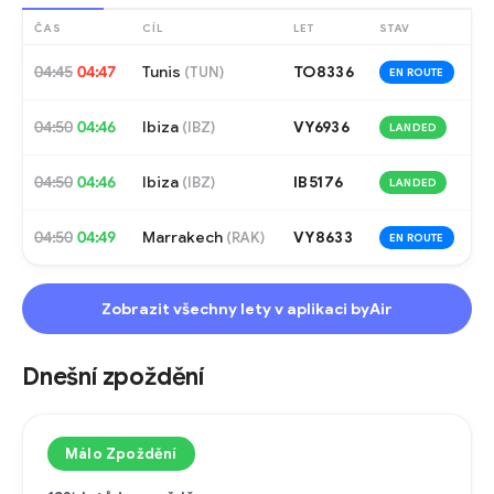
ČAS
CÍL
LET
STAV
04:45
04:47
Tunis
TO8336
(
TUN
)
EN ROUTE
04:50
04:46
Ibiza
VY6936
(
IBZ
)
LANDED
04:50
04:46
Ibiza
IB5176
(
IBZ
)
LANDED
04:50
04:49
Marrakech
VY8633
(
RAK
)
EN ROUTE
Zobrazit všechny lety v aplikaci byAir
Dnešní zpoždění
Málo Zpoždění