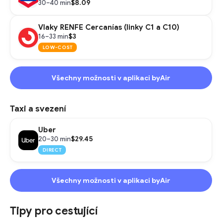
$8.09
30–40 min
Vlaky RENFE Cercanías (linky C1 a C10)
$3
16–33 min
LOW-COST
Všechny možnosti v aplikaci byAir
Taxi a svezení
Uber
$29.45
20–30 min
DIRECT
Všechny možnosti v aplikaci byAir
Tipy pro cestující