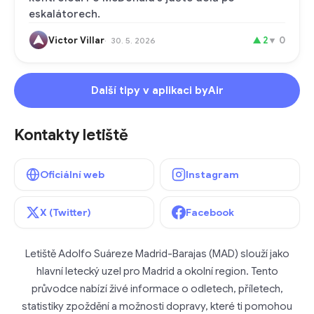
eskalátorech.
Victor Villar
▲
2
▼
0
30. 5. 2026
Další tipy v aplikaci byAir
Kontakty letiště
Oficiální web
Instagram
X (Twitter)
Facebook
Letiště Adolfo Suáreze Madrid-Barajas (MAD) slouží jako
hlavní letecký uzel pro Madrid a okolní region. Tento
průvodce nabízí živé informace o odletech, příletech,
statistiky zpoždění a možnosti dopravy, které ti pomohou