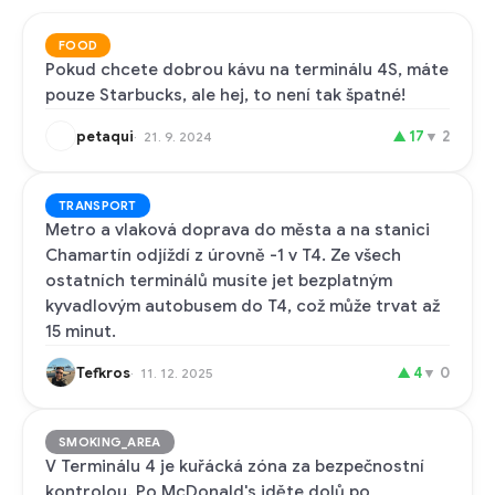
FOOD
Pokud chcete dobrou kávu na terminálu 4S, máte
pouze Starbucks, ale hej, to není tak špatné!
petaqui
▲
17
▼
2
21. 9. 2024
TRANSPORT
Metro a vlaková doprava do města a na stanici
Chamartín odjíždí z úrovně -1 v T4. Ze všech
ostatních terminálů musíte jet bezplatným
kyvadlovým autobusem do T4, což může trvat až
15 minut.
Tefkros
▲
4
▼
0
11. 12. 2025
SMOKING_AREA
V Terminálu 4 je kuřácká zóna za bezpečnostní
kontrolou. Po McDonald's jděte dolů po