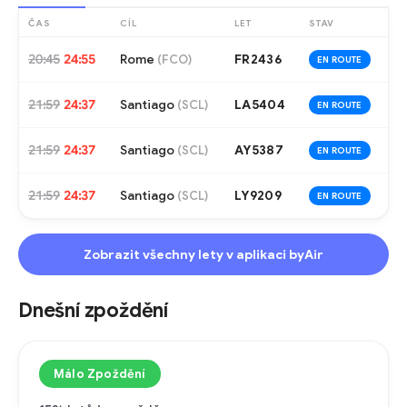
ČAS
CÍL
LET
STAV
20:45
24:55
Rome
FR2436
(
FCO
)
EN ROUTE
21:59
24:37
Santiago
LA5404
(
SCL
)
EN ROUTE
21:59
24:37
Santiago
AY5387
(
SCL
)
EN ROUTE
21:59
24:37
Santiago
LY9209
(
SCL
)
EN ROUTE
Zobrazit všechny lety v aplikaci byAir
Dnešní zpoždění
Málo Zpoždění