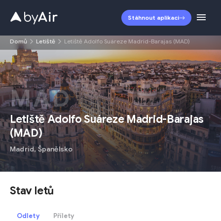
Stáhnout aplikaci
Domů
Letiště
Letiště Adolfo Suáreze Madrid-Barajas (MAD)
MAD
Letiště Adolfo Suáreze Madrid-Barajas
(
MAD
)
Madrid
,
Španělsko
Stav letů
Odlety
Přílety