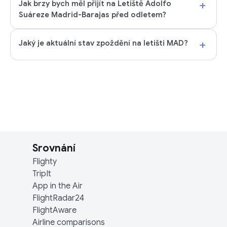
+
Jak brzy bych měl přijít na Letiště Adolfo
Suáreze Madrid-Barajas před odletem?
+
Jaký je aktuální stav zpoždění na letišti MAD?
Srovnání
Flighty
TripIt
App in the Air
FlightRadar24
FlightAware
Airline comparisons