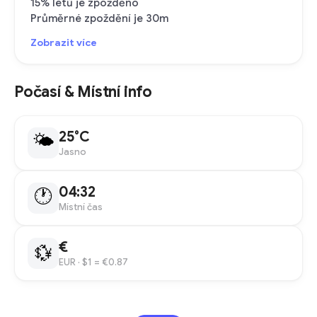
15% letů je zpožděno
Průměrné zpoždění je 30m
Zobrazit více
Počasí & Místní info
25°C
🌤
Jasno
04:32
🕐
Místní čas
€
💱
EUR
· $1 = €0.87