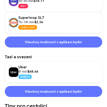
$18.71
34–45 min
HOT
Superloop SL7
$2.36
76–141 min
LOW-COST
Všechny možnosti v aplikaci byAir
Taxi a svezení
Uber
$68.66
41 min
DIRECT
Všechny možnosti v aplikaci byAir
Tipy pro cestující