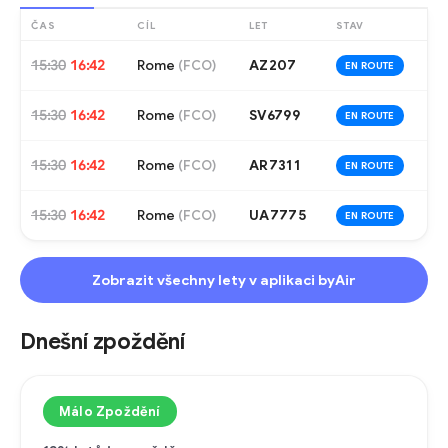
ČAS
CÍL
LET
STAV
15:30
16:42
Rome
AZ207
(
FCO
)
EN ROUTE
15:30
16:42
Rome
SV6799
(
FCO
)
EN ROUTE
15:30
16:42
Rome
AR7311
(
FCO
)
EN ROUTE
15:30
16:42
Rome
UA7775
(
FCO
)
EN ROUTE
Zobrazit všechny lety v aplikaci byAir
Dnešní zpoždění
Málo Zpoždění