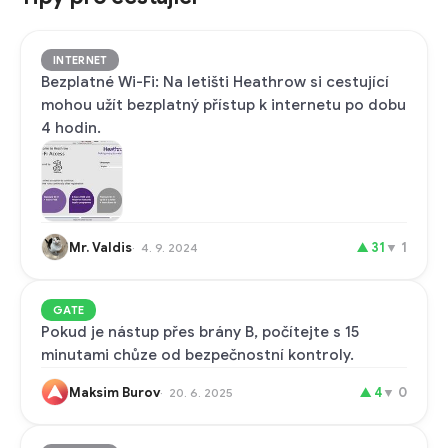
INTERNET
Bezplatné Wi-Fi: Na letišti Heathrow si cestující
mohou užít bezplatný přístup k internetu po dobu
4 hodin.
Mr. Valdis
▲
31
▼
1
4. 9. 2024
GATE
Pokud je nástup přes brány B, počítejte s 15
minutami chůze od bezpečnostní kontroly.
Maksim Burov
▲
4
▼
0
20. 6. 2025