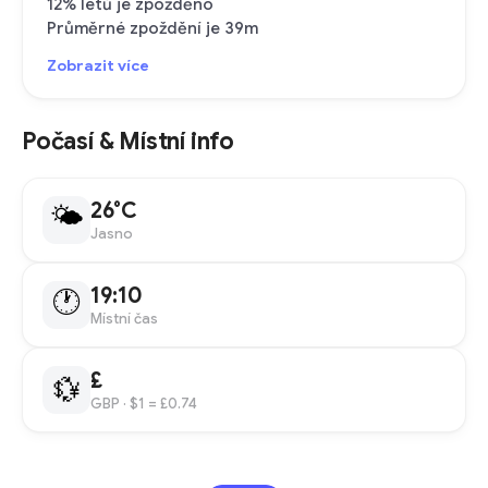
12% letů je zpožděno
Průměrné zpoždění je 39m
Zobrazit více
Počasí & Místní info
26°C
🌤
Jasno
19:10
🕐
Místní čas
£
💱
GBP
· $1 = £0.74