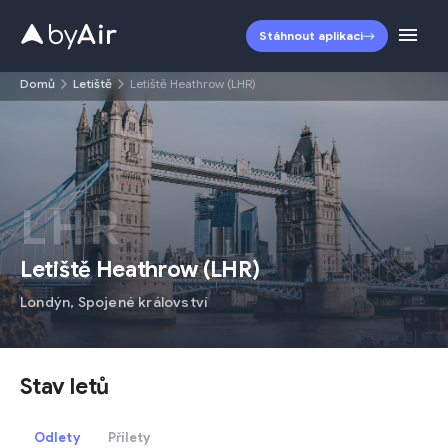
Stáhnout aplikaci
Domů
Letiště
Letiště Heathrow (LHR)
LHR
Letiště Heathrow
(
LHR
)
Londýn
,
Spojené království
Stav letů
Odlety
Přílety