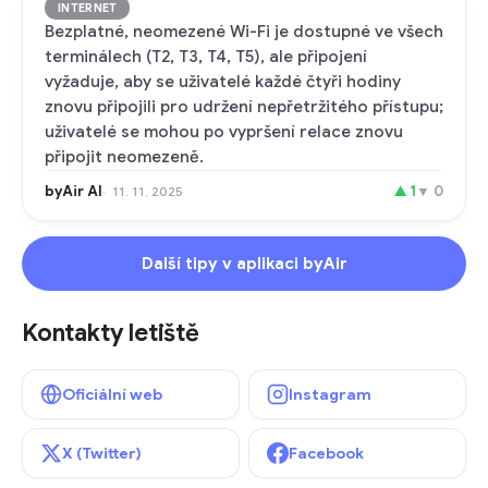
INTERNET
Bezplatné, neomezené Wi-Fi je dostupné ve všech
terminálech (T2, T3, T4, T5), ale připojení
vyžaduje, aby se uživatelé každé čtyři hodiny
znovu připojili pro udržení nepřetržitého přístupu;
uživatelé se mohou po vypršení relace znovu
připojit neomezeně.
byAir AI
▲
1
▼
0
11. 11. 2025
Další tipy v aplikaci byAir
Kontakty letiště
Oficiální web
Instagram
X (Twitter)
Facebook