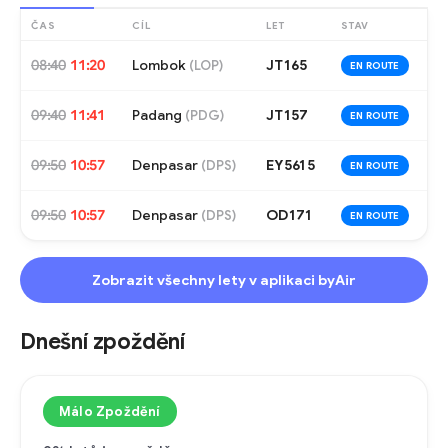
ČAS
CÍL
LET
STAV
08:40
11:20
Lombok
JT165
(
LOP
)
EN ROUTE
09:40
11:41
Padang
JT157
(
PDG
)
EN ROUTE
09:50
10:57
Denpasar
EY5615
(
DPS
)
EN ROUTE
09:50
10:57
Denpasar
OD171
(
DPS
)
EN ROUTE
Zobrazit všechny lety v aplikaci byAir
Dnešní zpoždění
Málo Zpoždění