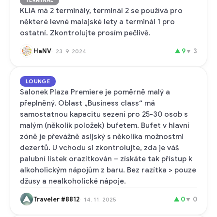
TERMINAL
KLIA má 2 terminály, terminál 2 se používá pro
některé levné malajské lety a terminál 1 pro
ostatní. Zkontrolujte prosím pečlivě.
HaNV
▲
9
▼
3
23. 9. 2024
LOUNGE
Salonek Plaza Premiere je poměrně malý a
přeplněný. Oblast „Business class“ má
samostatnou kapacitu sezení pro 25-30 osob s
malým (několik položek) bufetem. Bufet v hlavní
zóně je převážně asijský s několika možnostmi
dezertů. U vchodu si zkontrolujte, zda je váš
palubní lístek orazítkován – získáte tak přístup k
alkoholickým nápojům z baru. Bez razítka > pouze
džusy a nealkoholické nápoje.
Traveler #8812
▲
0
▼
0
14. 11. 2025