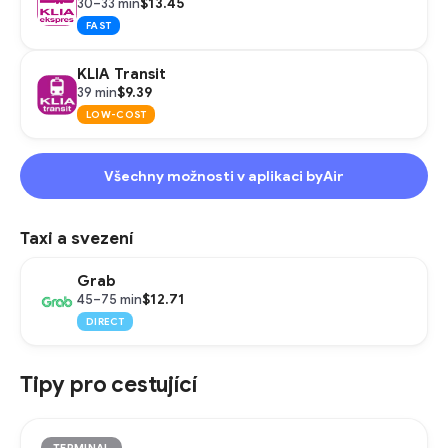
$13.45
30–33 min
FAST
KLIA Transit
$9.39
39 min
LOW-COST
Všechny možnosti v aplikaci byAir
Taxi a svezení
Grab
$12.71
45–75 min
DIRECT
Tipy pro cestující