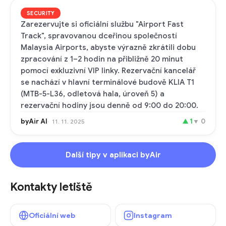
SECURITY
Zarezervujte si oficiální službu "Airport Fast
Track", spravovanou dceřinou společností
Malaysia Airports, abyste výrazně zkrátili dobu
zpracování z 1–2 hodin na přibližně 20 minut
pomocí exkluzivní VIP linky. Rezervační kancelář
se nachází v hlavní terminálové budově KLIA T1
(MTB-5-L36, odletová hala, úroveň 5) a
rezervační hodiny jsou denně od 9:00 do 20:00.
byAir AI
▲
1
▼
0
11. 11. 2025
Další tipy v aplikaci byAir
Kontakty letiště
Oficiální web
Instagram