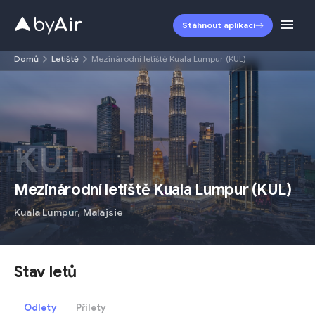
Stáhnout aplikaci
Domů
Letiště
Mezinárodní letiště Kuala Lumpur (KUL)
KUL
Mezinárodní letiště Kuala Lumpur
(
KUL
)
Kuala Lumpur
,
Malajsie
Stav letů
Odlety
Přílety