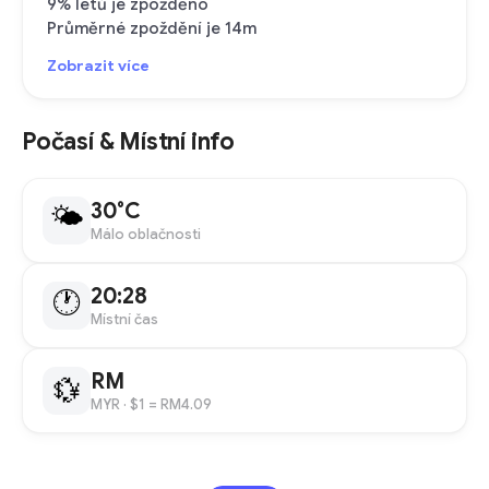
9% letů je zpožděno
Průměrné zpoždění je 14m
Zobrazit více
Počasí & Místní info
30°C
🌤
Málo oblačnosti
20:28
🕐
Místní čas
RM
💱
MYR
· $1 = RM4.09