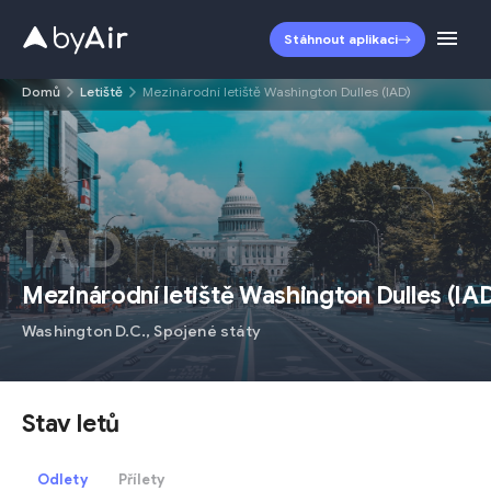
Stáhnout aplikaci
Domů
Letiště
Mezinárodní letiště Washington Dulles (IAD)
IAD
Mezinárodní letiště Washington Dulles
(
IA
Washington D.C.
,
Spojené státy
Stav letů
Odlety
Přílety