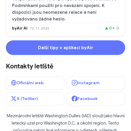
Podmínkami použití pro navázání spojení. K
dispozici jsou neomezené relace a není
vyžadováno žádné heslo.
byAir AI
▲
0
▼
0
12. 11. 2025
Další tipy v aplikaci byAir
Kontakty letiště
Oficiální web
Instagram
X (Twitter)
Facebook
Mezinárodní letiště Washington Dulles (IAD) slouží jako hlavní
letecký uzel pro Washington D.C. a okolní region. Tento
průvodce nabízí živé informace o odletech, příletech,