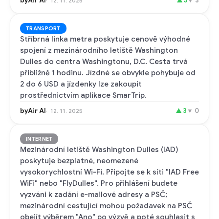
byAir AI
▲
5
▼
3
12. 11. 2025
TRANSPORT
Stříbrná linka metra poskytuje cenově výhodné
spojení z mezinárodního letiště Washington
Dulles do centra Washingtonu, D.C. Cesta trvá
přibližně 1 hodinu. Jízdné se obvykle pohybuje od
2 do 6 USD a jízdenky lze zakoupit
prostřednictvím aplikace SmarTrip.
byAir AI
▲
3
▼
0
12. 11. 2025
INTERNET
Mezinárodní letiště Washington Dulles (IAD)
poskytuje bezplatné, neomezené
vysokorychlostní Wi-Fi. Připojte se k síti "IAD Free
WiFi" nebo "FlyDulles". Pro přihlášení budete
vyzváni k zadání e-mailové adresy a PSČ;
mezinárodní cestující mohou požadavek na PSČ
obejít výběrem "Ano" po výzvě a poté souhlasit s