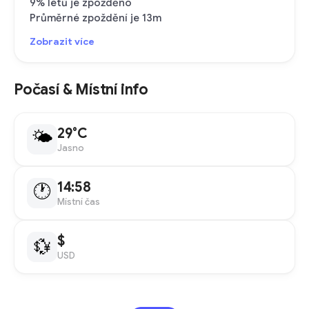
9% letů je zpožděno
Průměrné zpoždění je 13m
Zobrazit více
Počasí & Místní info
29°C
🌤
Jasno
14:58
🕐
Místní čas
$
💱
USD