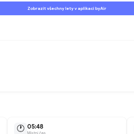
Zobrazit všechny lety v aplikaci byAir
05:48
🕐
Místní čas