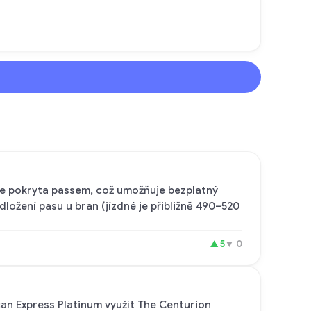
a je pokryta passem, což umožňuje bezplatný
ožení pasu u bran (jízdné je přibližně 490–520
▲
5
▼
0
can Express Platinum využít The Centurion