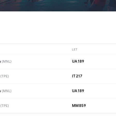
LET
a
UA189
(
MNL
)
IT217
(
TPE
)
a
UA189
(
MNL
)
MM859
(
TPE
)