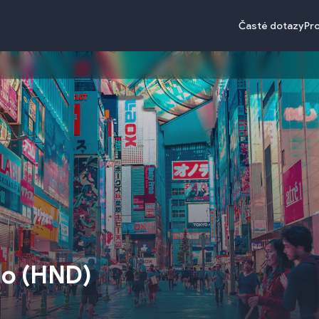
Časté dotazy
Pr
io
(
HND
)