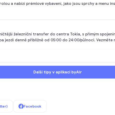
rolou a nabízí prémiové vybavení, jako jsou sprchy a menu i
ičtější železniční transfer do centra Tokia, s přímým spojení
ba jezdí denně přibližně od 05:00 do 24:00/půlnoci. Vezměte n
Další tipy v aplikaci byAir
tter)
Facebook