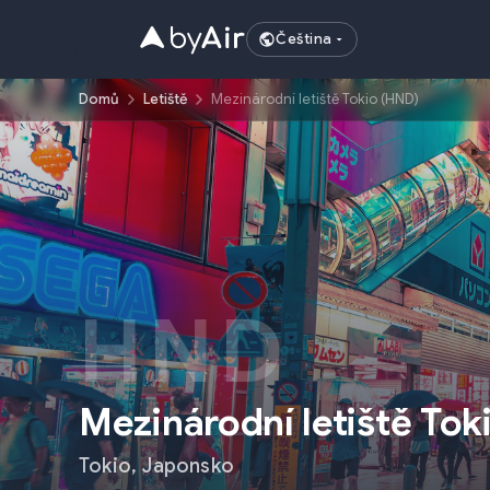
Čeština
Domů
Letiště
Mezinárodní letiště Tokio (HND)
HND
Mezinárodní letiště Tok
Tokio
,
Japonsko