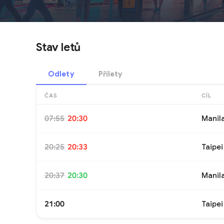
Stav letů
Odlety
Přílety
ČAS
CÍL
07:55
20:30
Manil
20:25
20:33
Taipei
20:37
20:30
Manil
21:00
Taipei