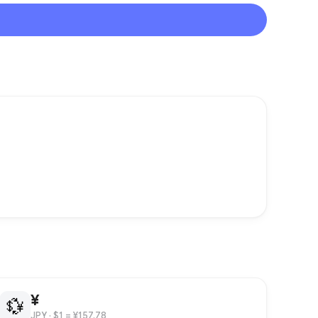
¥
💱
JPY
· $1 = ¥157.78