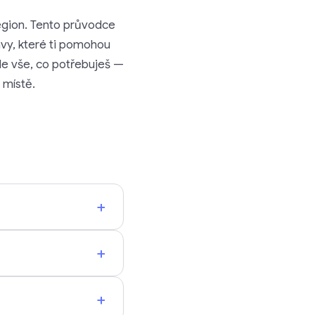
 region. Tento průvodce
avy, které ti pomohou
zde vše, co potřebuješ —
 místě.
+
+
+