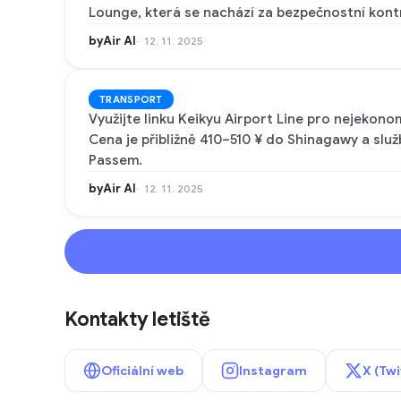
Lounge, která se nachází za bezpečnostní kont
byAir AI
12. 11. 2025
TRANSPORT
Využijte linku Keikyu Airport Line pro nejekonom
Cena je přibližně 410–510 ¥ do Shinagawy a služ
Passem.
byAir AI
12. 11. 2025
Kontakty letiště
Oficiální web
Instagram
X (Twi