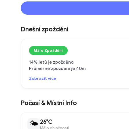
Dnešní zpoždění
Málo Zpoždění
14% letů je zpožděno
Průměrné zpoždění je 40m
Zobrazit více
Počasí & Místní info
26°C
🌤
Málo oblačnosti