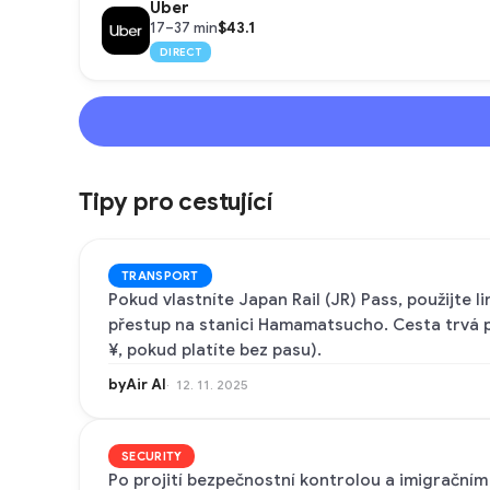
Uber
$43.1
17–37 min
DIRECT
Tipy pro cestující
TRANSPORT
Pokud vlastníte Japan Rail (JR) Pass, použijte
přestup na stanici Hamamatsucho. Cesta trvá po
¥, pokud platíte bez pasu).
byAir AI
12. 11. 2025
SECURITY
Po projití bezpečnostní kontrolou a imigračním