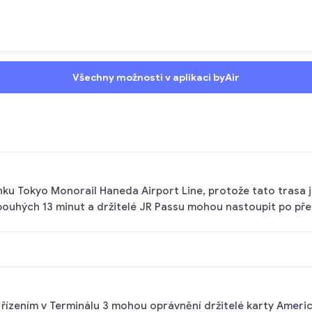
Všechny možnosti v aplikaci byAir
 linku Tokyo Monorail Haneda Airport Line, protože tato tras
uhých 13 minut a držitelé JR Passu mohou nastoupit po předl
 řízením v Terminálu 3 mohou oprávnění držitelé karty Ameri