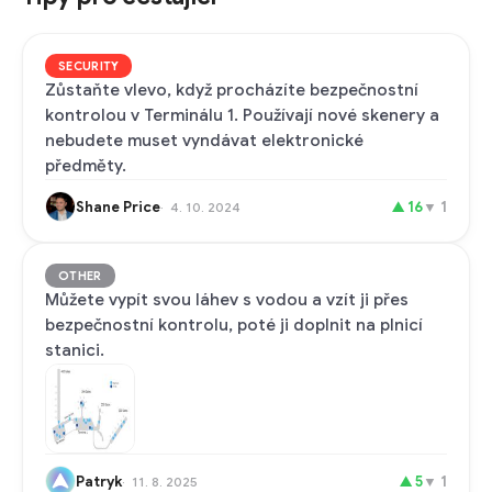
SECURITY
Zůstaňte vlevo, když procházíte bezpečnostní
kontrolou v Terminálu 1. Používají nové skenery a
nebudete muset vyndávat elektronické
předměty.
Shane Price
▲
16
▼
1
4. 10. 2024
OTHER
Můžete vypít svou láhev s vodou a vzít ji přes
bezpečnostní kontrolu, poté ji doplnit na plnicí
stanici.
Patryk
▲
5
▼
1
11. 8. 2025