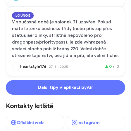
LOUNGE
V současné době je salonek T1 uzavřen. Pokud
máte letenku business třídy (nebo přístup přes
status aerolinky, striktně nepovoleno pro
dragonpass/prioritypass), je zde vyhrazená
sedací plocha poblíž brány 220. Velmi dobře
střežené tajemství, bez jídla a pití, ale velmi tiché.
heartstyle176
▲
0
▼
0
27. 11. 2025
Další tipy v aplikaci byAir
Kontakty letiště
Oficiální web
Instagram