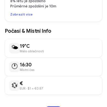
8% letů je zpožděno
Průměrné zpoždění je 10m
Zobrazit více
Počasí & Místní info
19°C
🌤
Málo oblačnosti
16:30
🕐
Místní čas
€
💱
EUR
· $1 = €0.87