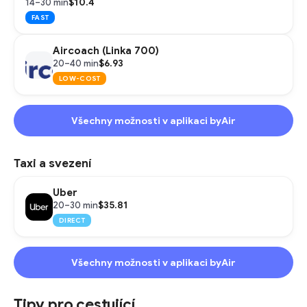
$10.4
14–30 min
FAST
Aircoach (Linka 700)
$6.93
20–40 min
LOW-COST
Všechny možnosti v aplikaci byAir
Taxi a svezení
Uber
$35.81
20–30 min
DIRECT
Všechny možnosti v aplikaci byAir
Tipy pro cestující