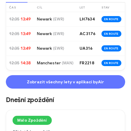
ČAS
CÍL
LET
STAV
12:35
13:49
Newark
LH7634
(
EWR
)
EN ROUTE
12:35
13:49
Newark
AC3176
(
EWR
)
EN ROUTE
12:35
13:49
Newark
UA316
(
EWR
)
EN ROUTE
12:35
14:38
Manchester
FR2218
(
MAN
)
EN ROUTE
Zobrazit všechny lety v aplikaci byAir
Dnešní zpoždění
Málo Zpoždění