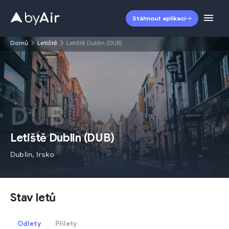
Stáhnout aplikaci
Domů
Letiště
Letiště Dublin (DUB)
DUB
Letiště Dublin
(
DUB
)
Dublin
,
Irsko
Stav letů
Odlety
Přílety