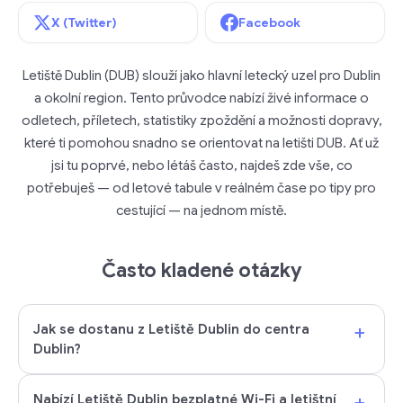
X (Twitter)
Facebook
Letiště Dublin (DUB) slouží jako hlavní letecký uzel pro Dublin
a okolní region. Tento průvodce nabízí živé informace o
odletech, příletech, statistiky zpoždění a možnosti dopravy,
které ti pomohou snadno se orientovat na letišti DUB. Ať už
jsi tu poprvé, nebo létáš často, najdeš zde vše, co
potřebuješ — od letové tabule v reálném čase po tipy pro
cestující — na jednom místě.
Často kladené otázky
+
Jak se dostanu z Letiště Dublin do centra
Dublin?
+
Nabízí Letiště Dublin bezplatné Wi-Fi a letištní