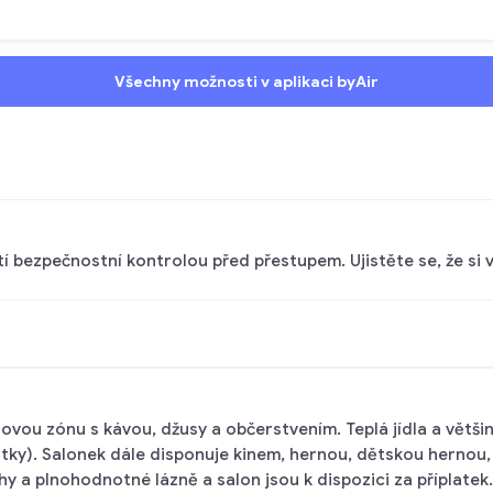
Všechny možnosti v aplikaci byAir
ití bezpečnostní kontrolou před přestupem. Ujistěte se, že s
ovou zónu s kávou, džusy a občerstvením. Teplá jídla a větš
stky). Salonek dále disponuje kinem, hernou, dětskou hernou
a plnohodnotné lázně a salon jsou k dispozici za příplatek. 