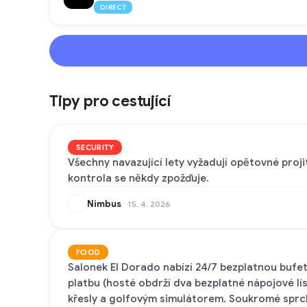
DIRECT
Tipy pro cestující
SECURITY
Všechny navazující lety vyžadují opětovné proj
kontrola se někdy zpožďuje.
Nimbus
15. 4. 2026
FOOD
Salonek El Dorado nabízí 24/7 bezplatnou bufet
platbu (hosté obdrží dva bezplatné nápojové lí
křesly a golfovým simulátorem. Soukromé sprchy 