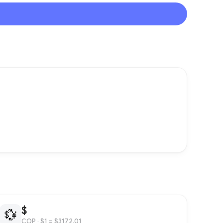
$
💱
COP
· $1 = $3172.01