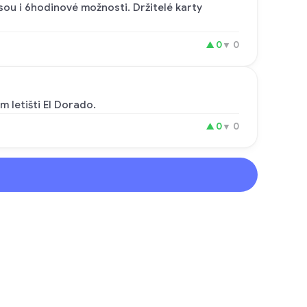
ou i 6hodinové možnosti. Držitelé karty
▲
0
▼
0
 letišti El Dorado.
▲
0
▼
0