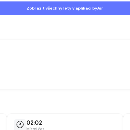
Zobrazit všechny lety v aplikaci byAir
02:02
🕐
Místní čas