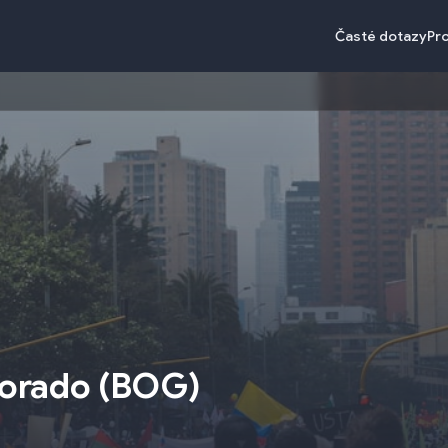
Časté dotazy
Pr
Dorado
(
BOG
)