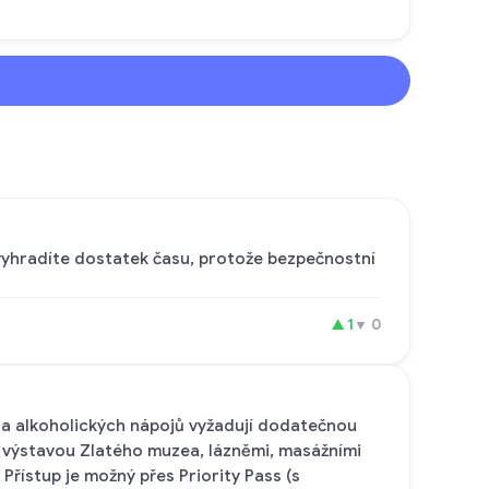
i vyhradíte dostatek času, protože bezpečnostní
▲
1
▼
0
ina alkoholických nápojů vyžadují dodatečnou
, výstavou Zlatého muzea, lázněmi, masážními
Přístup je možný přes Priority Pass (s