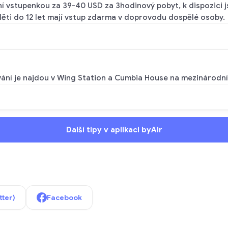
 vstupenkou za 39-40 USD za 3hodinový pobyt, k dispozici js
děti do 12 let mají vstup zdarma v doprovodu dospělé osoby.
vání je najdou v Wing Station a Cumbia House na mezinárodním
Další tipy v aplikaci byAir
tter)
Facebook