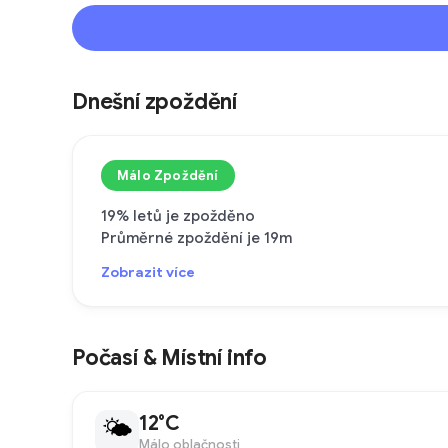
Dnešní zpoždění
Málo Zpoždění
19% letů je zpožděno
Průměrné zpoždění je 19m
Zobrazit více
Počasí & Místní info
12°C
🌤
Málo oblačnosti