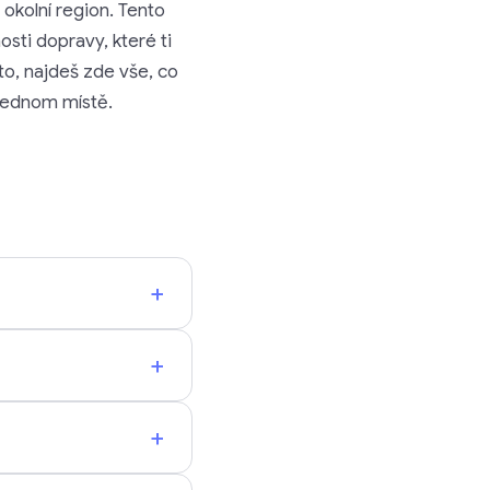
 okolní region. Tento
osti dopravy, které ti
to, najdeš zde vše, co
 jednom místě.
+
+
+