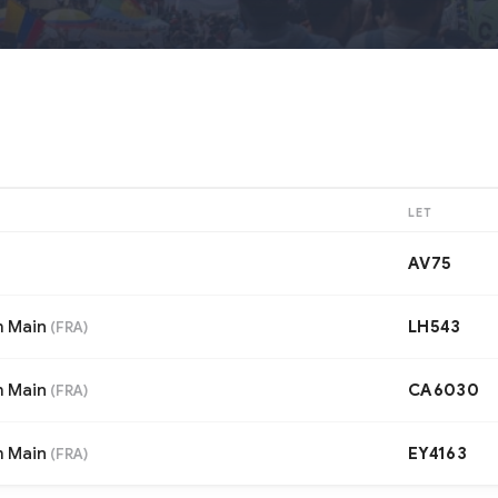
LET
AV75
m Main
LH543
(
FRA
)
m Main
CA6030
(
FRA
)
m Main
EY4163
(
FRA
)