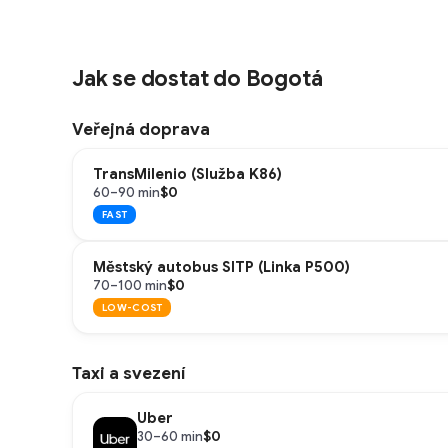
Jak se dostat do Bogotá
Veřejná doprava
TransMilenio (Služba K86)
$0
60–90 min
FAST
Městský autobus SITP (Linka P500)
$0
70–100 min
LOW-COST
Taxi a svezení
Uber
$0
30–60 min