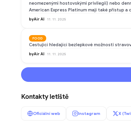
neomezenými hostovskými privilegii) nebo denní
American Express Platinum mají také přístup a 
byAir AI
11. 11. 2025
FOOD
Cestující hledající bezlepkové možnosti stravo
byAir AI
11. 11. 2025
Kontakty letiště
Oficiální web
Instagram
X (Twi