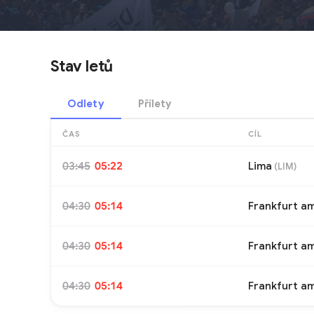
Stav letů
Odlety
Přílety
ČAS
CÍL
03:45
05:22
Lima
(
LIM
)
04:30
05:14
Frankfurt a
04:30
05:14
Frankfurt a
04:30
05:14
Frankfurt a