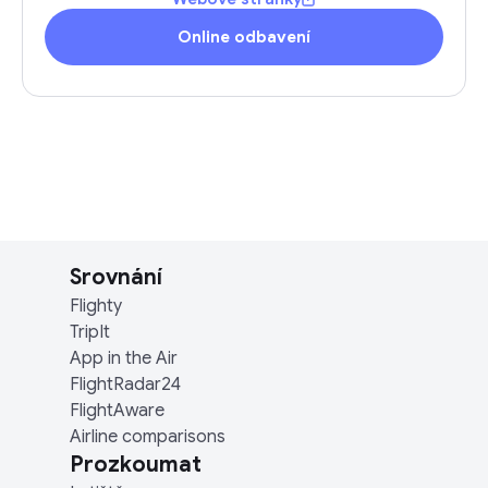
Online odbavení
Srovnání
Flighty
TripIt
App in the Air
FlightRadar24
FlightAware
Airline comparisons
Prozkoumat