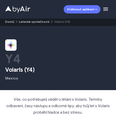
Stáhnout aplikaci
Domů
Letecké společnosti
Volaris (Y4)
Y4
Volaris
(
Y4
)
Mexico
Vše, co potřebuješ vědět o létání s Volaris. Termíny
odbavení, časy nástupu a odborné tipy, aby tvůj let s Volaris
proběhl hladce a bez stresu.