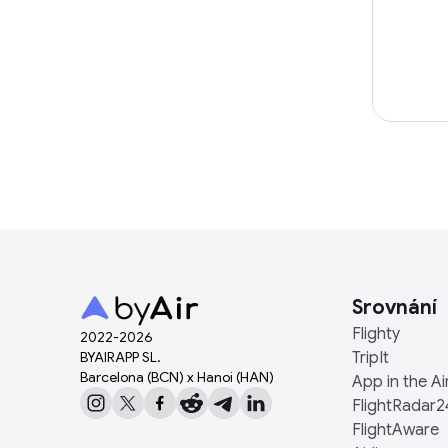
Srovnání
Flighty
2022-
2026
BYAIRAPP SL.
TripIt
Barcelona (BCN) x Hanoi (HAN)
App in the Ai
FlightRadar2
FlightAware