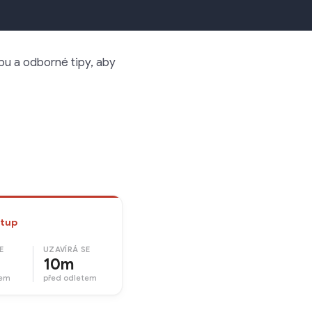
upu a odborné tipy, aby
tup
E
UZAVÍRÁ SE
10m
tem
před odletem