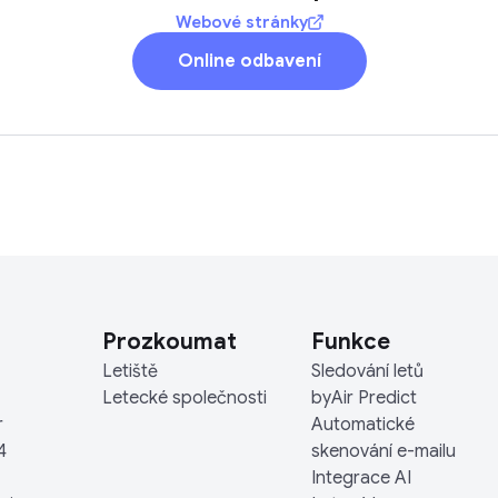
Webové stránky
Online odbavení
Prozkoumat
Funkce
Letiště
Sledování letů
Letecké společnosti
byAir Predict
r
Automatické
4
skenování e-mailu
Integrace AI