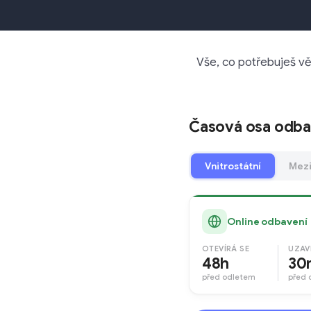
Vše, co potřebuješ věd
Časová osa odba
Vnitrostátní
Mezi
Online odbavení
OTEVÍRÁ SE
UZAV
48h
30
před odletem
před 