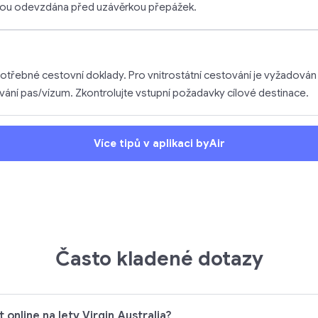
sou odevzdána před uzávěrkou přepážek.
otřebné cestovní doklady. Pro vnitrostátní cestování je vyžadován
ání pas/vízum. Zkontrolujte vstupní požadavky cílové destinace.
Více tipů v aplikaci byAir
Často kladené dotazy
online na lety Virgin Australia?