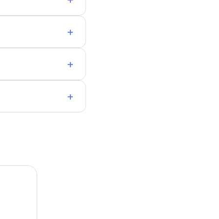
+
+
+