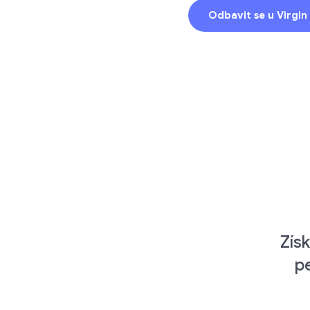
Odbavit se u Virgin
Zís
p