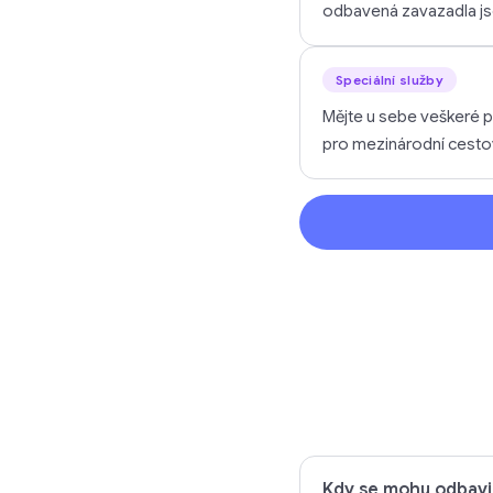
odbavená zavazadla j
Speciální služby
Mějte u sebe veškeré p
pro mezinárodní cestov
Kdy se mohu odbavit 