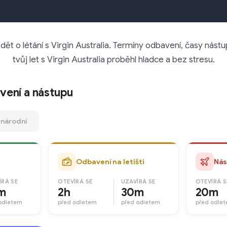
ět o létání s Virgin Australia. Termíny odbavení, časy nást
tvůj let s Virgin Australia proběhl hladce a bez stresu.
vení a nástupu
národní
Odbavení na letišti
Nás
ÍRÁ SE
OTEVÍRÁ SE
UZAVÍRÁ SE
OTEVÍRÁ S
m
2h
30m
20m
odletem
před odletem
před odletem
před odle